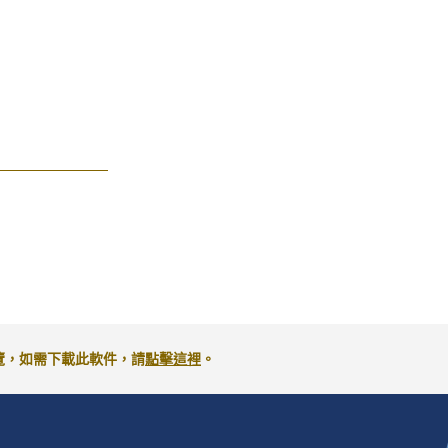
來閱覽，如需下載此軟件，請
點擊這裡
。