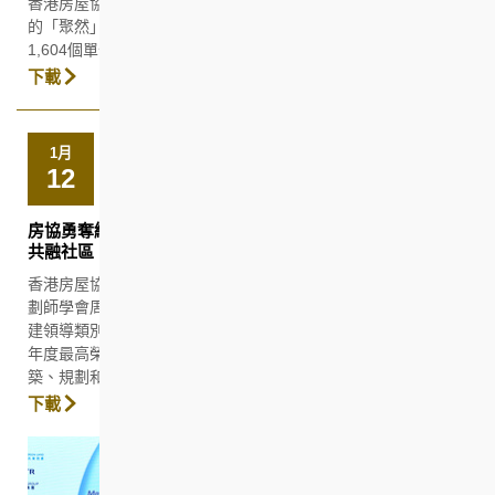
香港房屋協會（房協）兩個資助出售房屋項目，位於粉嶺馬會道
的「聚然」及觀塘安達臣道的「峻然」，經過選樓程序後，全數
1,604個單位於今天（一月二十三日）售罄。
下載
1月
12
房協勇奪綠建領導先鋒大獎等七個建築及規劃殊榮 建設活力
共融社區 開創可持續綠色未來
香港房屋協會（房協）早前於「環保建築大獎2025」和「香港規
劃師學會周年大獎2024」中分別獲頒最高榮譽，包括前者的「綠
建領導類別」先鋒大獎（公共機構及非政府組織），以及後者的
年度最高榮譽銀獎，合共囊括七個奬項和嘉許，表揚房協於建
築、規劃和推動可持續發展方面的領先地位。
下載