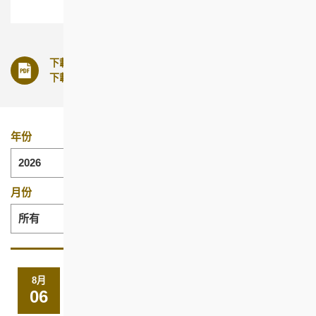
下載的文件須以最新版本之Acrobat Reader來閱覽，如需
下載此軟件，請
點擊這裡
。
年份
2026
月份
所有
日期
標
內
題
容
8月
06