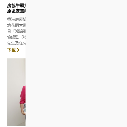
房協牛頭角調遷項目「鴻鵠臺第一座」入伙 花園大廈居民
原區安置無縫過渡
香港房屋協會（房協）的屋邨重建工作再邁進新里程。為配合觀
塘花園大廈（二期）（第一階段）重建計劃而全新興建的調遷項
目「鴻鵠臺第一座」經已落成，居民亦開始陸續入伙。日前，房
協總監（物業管理）潘源舫先後探訪「鴻鵠臺第一座」的住戶杜
先生及任先生，並一起參觀新單位和大廈的配套設施。
下載