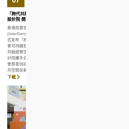
07
「跨代共融在房協」正式啟動 暨房協夥理大賽馬會社會創新
設計院 開創「跨代共融」新篇章
香港房屋協會(房協)今日(2月7日)舉行「跨代共融在房協」
(InterGen@HS)啟動禮暨乙明邨跨代共融遊樂空間開幕典禮，正
式宣布「跨代共融」理念將貫穿房協的主要業務發展，為促進社
會可持續發展揭開新一頁。率先登場的全港首個專門設計的跨代
共融遊樂空間，由房協與香港理工大學(理大)賽馬會社會創新設
計院攜手合作創造。理大賽馬會社會創新設計院早前獲香港賽馬
會慈善信託基金捐助，支持遊樂空間的設計，把沙田乙明邨的公
共空間全新規劃成連繫跨代的遊樂好去處，提升居民的幸福感。
下載