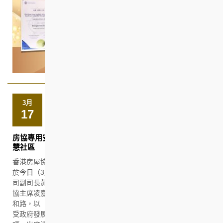
3月
17
房協專用安置屋邨助北都發展 「樂嶺都匯」構建跨代共融智
慧社區
香港房屋協會（房協）首個發展的專用安置屋邨「樂嶺都匯」剛
於今日（3月17日）舉行落成典禮，由香港特別行政區政府財政
司副司長黃偉綸、房屋局局長何永賢、發展局副局長林智文、房
協主席凌嘉勤教授及行政總裁陳欽勉一同主禮。項目位於粉嶺百
和路，以「綜合發展模式」設計，提供出租及資助出售單位，為
受政府發展清拆行動影響的住戶提供免經濟狀況審查的安置選