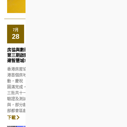
7月
28
房協與數碼港「房地產科技概念驗證計劃」 第二期成果展暨
第三期啟動禮 人工智能優化建築及物業管理 驅動北都構
建智慧城市
香港房屋協會（房協）與數碼港今日(7月28日)在其合作成立的全
港首個房地產科技共享工作室 Smart-Space PropTech舉行活
動，慶祝「房地產科技概念驗證計劃」（概念驗證計劃）第二期
圓滿完成，並展示十四間初創企業過去十八個月的研發成果。第
三批共十一間初創企業亦正式進駐共享工作室，展開新一輪概念
驗證及測試工作。計劃自推出以來，已有約四十間初創企業參
與，部分創新方案更已陸續落地應用，推動房地產科技發展及北
部都會區創科生態圈建設。
下載