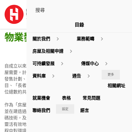
目錄
物業發展
關於我們
業務範疇
房屋及相關申請
可持續發展
傳媒中心
自成立以來，房協發展多項房屋計劃，致力滿足不同階層的住
屋需要，計有出租屋邨、郊區公共房屋、市區改善計劃、住宅
更多
資料庫
通告
發售計劃、夾心階層住屋計劃、巿值發展項目、巿區重建項
目、「長者安居樂」住屋計劃、雋悦及資助出售房屋項目，單
相關網址
位總數約共74,000多個。
就業機會
表格
常見問題
作為「房屋實驗室」，房協致力實踐建築施工和管理數碼化，
設定
聯絡我們
語言
並在建造過程中採用創新技術。於建築設計和施工監督運用數
碼技術，及組裝合成建築是兩個互相融合的技術趨勢，將有助
靈活有效地管理項目、提高工人安全和施工效率，降低施工過
程中對環境的影響。