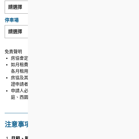
請選擇
停車場
請選擇
免責聲明
房協會定期檢討月租費用。
如月租費用有任何調整，房協將於生效期前一個月張貼通告通知
各月租用戶。
房協及其指定停車場承辦商有權接受或拒絕本申請。房協並不保
證申請者最終能成功租用月租車位。
申請人必須為所選停車場之屋苑住戶（英皇道1063號、悅海華
庭、西園除外）。
注意事項
月租、時租以及日／夜泊車收費的調整