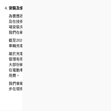
安裝及使用電動車輛充電設施
為響應政府推動廣泛使用電動車輛的措施，房協一直按需求
及在技術可行的情況下，與電力供應公司合作，於現有停車
場安裝充電器。此外，為配合政府政策及最新的規劃指引，
我們在新發展的房屋項目均設有電動車輛充電設施。
截至2024年3月底，我們已在約36個停車場提供約328個電動
車輛充電設施。
基於充電設施數量未能追上急速增加的電動車數目，為妥善
管理有限資源及防止電動車輛泊車位置被濫用，我們經已在
大部份新增的充電設施安裝「智能收費系統」。車主如停泊
在電動車輛車位，除需支付停車場費用外，還需額外支付佔
用費。
我們會繼續留意充電設施的使用情況，在情況允許下考慮逐
步在現有的停車場安裝更多電動車充電設施。