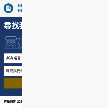
下載的文件須以最新版本之Acrobat Reader來閱覽，如需
下載此軟件，請
點擊這裡
。
尋找我們的項目
所有項目
所有地區
尋找我們的項目
名稱
地區
更新日期 2024年10月
網頁指南