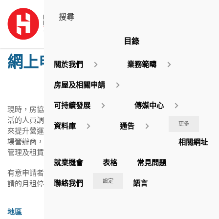
目錄
網上申請：月租泊車許可證
關於我們
業務範疇
房屋及相關申請
可持續發展
傳媒中心
現時，房協轄下有 58 個停車場， 約 9,600 個停車位。為透過靈
活的人員調配、廣泛使用電子設備以及運用市場的專業知識，
更多
資料庫
通告
來提升營運效益，房協將轄下大部份停車場外判予專業的停車
場營辦商，由他們負責管理停車場的日常營運，當中包括車位
相關網址
管理及租賃事務。
就業機會
表格
常見問題
有意申請者可
按此
參考網上申請之詳細步驟，然後選擇您想申
設定
聯絡我們
語言
請的月租停車場：
網上申請：月租泊車許可證
地區