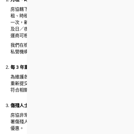
房協轄下的停車場，主要向居民及訪客提供服務，並以月
租、時租和日泊的方式收費。停車場的月租費用，每年檢討
一次，新收費獲通過後，會於每年4 月1 日起生效。就時租
及日／夜泊車收費的調整，在獲得我們的批准後，停車場營
運商可根據當區需求而調整收費。
我們在檢討收費時，會參考當時市場上其他公營機構和同類
私營機構停車場的收費水平，以提高停車場的租用率。
每 3 年重新提交月租車位申請
為維護各合資格車位用戶的權益，停車場月租用戶須每 3 年
重新提交申請、車輛登記以及住址証明，以確保月租用戶仍
符合相關車位租賃要求。
傷殘人士車位
房協非常重視為傷健人士提供無障礙環境，所有能提供運輸
署傷殘人士泊車許可證的傷殘人士司機，可獲半價月租泊車
優惠。