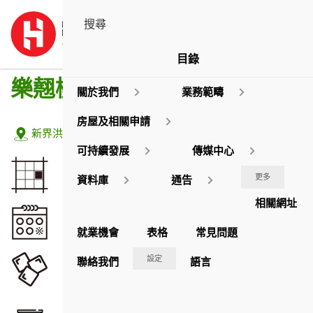
目錄
樂翹樓 1座
關於我們
業務範疇
房屋及相關申請
地址:
新界洪水橋洪元路6號
可持續發展
傳媒中心
佔地面積
更多
資料庫
通告
2,380
平方米
相關網址
落成年份
2024
就業機會
表格
常見問題
座數
設定
聯絡我們
語言
1