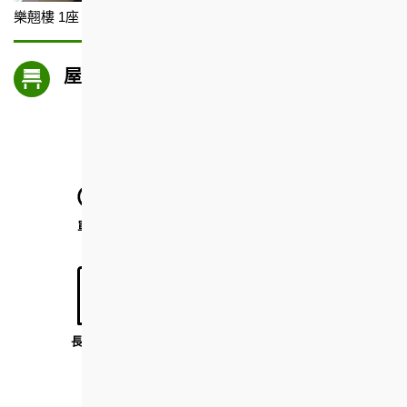
樂翹樓 1座
屋邨設施
單車停泊處
有蓋兒童遊樂場
長者健體設施
平台花園