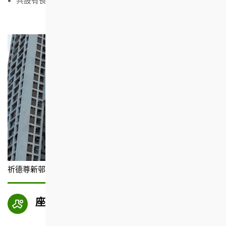
共設有長者單位78個
祈德尊新邨
座向圖