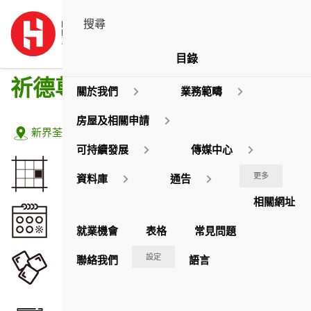
目錄
祈德尊新邨
關於我們
業務範疇
房屋及相關申請
地址:
新界荃灣海盛路22-30號
可持續發展
傳媒中心
佔地面積
更多
資料庫
通告
24,770.23
平方米
相關網址
落成年份
1989
就業機會
表格
常見問題
座數
設定
聯絡我們
語言
2
2
(出租)
(出售)