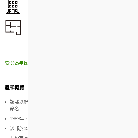
單位總數
*
553
926
(出租)
(出售)
單位面積
19.28 - 44.37
平方米 (出租)
32.89 - 49.80
平方米 (出售)
*部分為年長者單位
屋邨概覽
該邨以紀念在1952至1981年期間擔任房協主席的祈德尊爵士
命名
1989年，當時的總督衞奕信爵士伉儷為屋邨主持開幕典禮
該邨於1991年獲香港建築師學會頒發設計優異獎