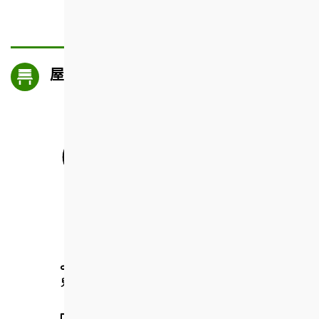
屋邨設施
停車場
青少年綜合服務中心
兒童遊樂場
弱智人士日間中心