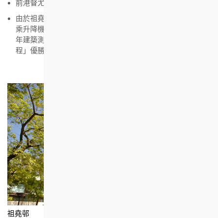
前港督尤德夫人於1982年到屋邨探訪
由於祖堯邨部分大樓依山而建，房協於2014年為該邨加建轉
乘升降機大樓及行人天橋，方便居民出入。該工程於「2015
年建築測量師大獎」中，榮獲「大型加建及改建及翻新工
程」優勝獎
祖堯邨