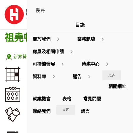
目錄
祖堯邨
關於我們
業務範疇
房屋及相關申請
地址:
新界葵涌麗祖路1至5號 / 念祖街2及3號 / 榮祖街2至6號
可持續發展
傳媒中心
佔地面積
更多
資料庫
通告
71,665
平方米
相關網址
落成年份
1976 / 78 / 79 / 81
就業機會
表格
常見問題
座數
設定
聯絡我們
語言
9