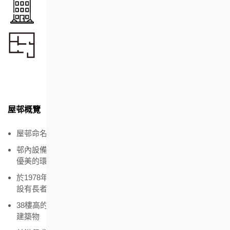
單位總數
2,546
單位面積
15.70 - 72.20
平方米
屋邨概覽
屋邨命名是紀念房協始創委員關祖堯爵士
邨內設備完善，為全港首個設有游泳池的公共屋邨，更憑著
優美的環境設計奪得建築設計獎項
於1978年設立「松齡舍」，為長者提供獨立居住式房屋，共
設有長者單位132個
38樓高的啟敬樓於1981年落成，是當年全球最高之公共屋邨
建築物