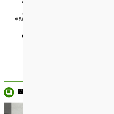
年長者康樂室及會堂
街市攤檔
商舖
游泳池
圖片集