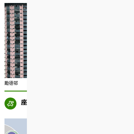
勵德邨
座向圖