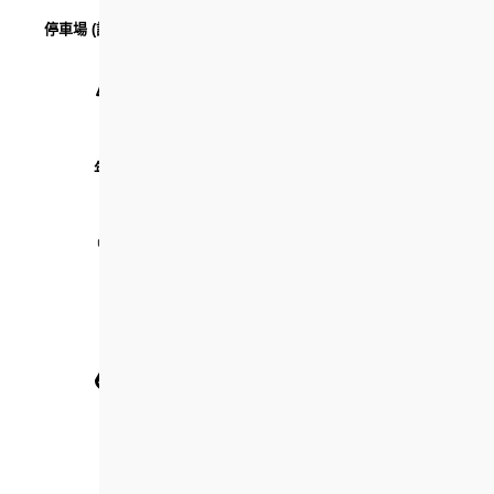
停車場 (設有電動車充電站)
兒童遊樂場
年長者中心
長者健體設施
幼稚園
天台花園
商舖
青少年中心