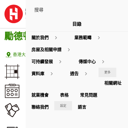
目錄
勵德邨
關於我們
業務範疇
房屋及相關申請
地址:
香港大坑勵德邨道2-38號
可持續發展
傳媒中心
佔地面積
更多
資料庫
通告
25,548.24
平方米
相關網址
落成年份
1975 / 76
就業機會
表格
常見問題
座數
設定
聯絡我們
語言
8
(共3幢建築物)