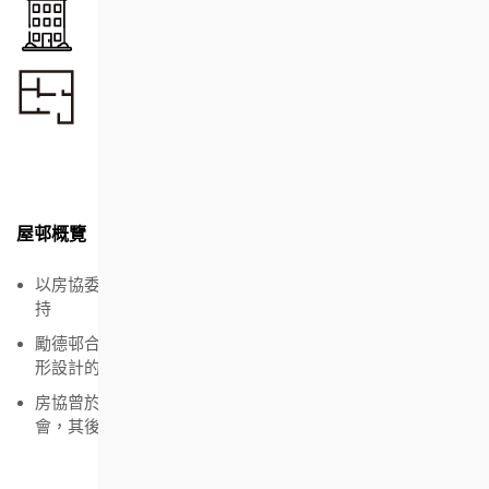
單位總數
2,675
單位面積
24.69 - 55.67
平方米
屋邨概覽
以房協委員鄔勵德先生命名，屋邨開幕禮亦由鄔勵德先生主
持
勵德邨合共有8座，其中4座更打破傳統，是全港首個以圓筒
形設計的建築
房協曾於1979年在該邨天台建設兩個網球場，並成立網球
會，其後改建為綠化休憩區，供居民享用