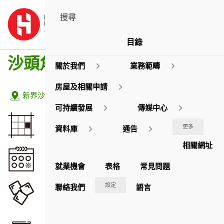
目錄
沙頭角邨
關於我們
業務範疇
房屋及相關申請
地址:
新界沙頭角沙頭角邨
可持續發展
傳媒中心
佔地面積
更多
資料庫
通告
35,037.90
平方米
相關網址
落成年份
1988 / 89 / 91 / 2017
就業機會
表格
常見問題
座數
設定
聯絡我們
語言
52