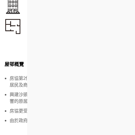
單位總數
802
單位面積
21.10 - 54.20
平方米
屋邨概覽
房協第2個「郊區公共房屋」。由於屋邨建於沙頭角禁區內，
居民及商戶均需持有邊境禁區通行證才可進出
興建沙頭角邨的目的是為配合安置鹽寮下及菜園角受清拆影
響的原居民
房協更受政府所委託協助興建區內警署及小學
由於政府豁免地價，故此租金亦遠較市區屋邨為低