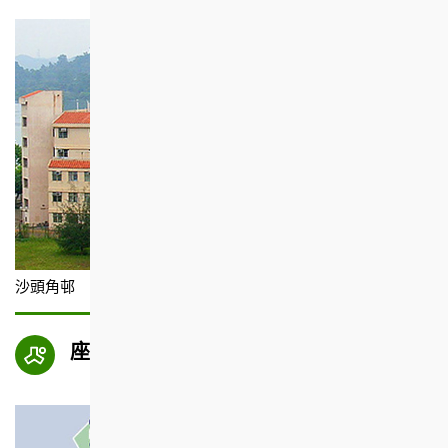
沙頭角邨
座向圖