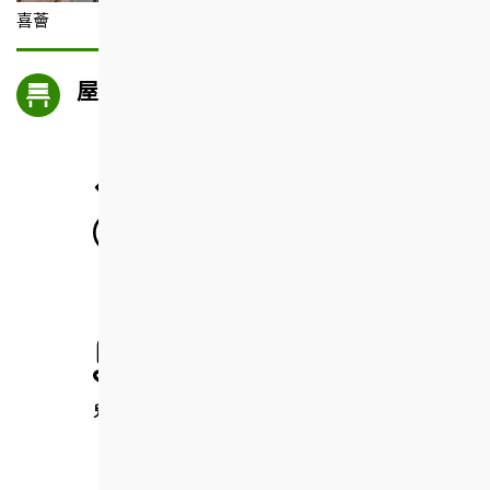
喜薈
屋邨設施
桌球室
停車場 (設有電動車充電站)
兒童遊戲區
兒童遊戲室