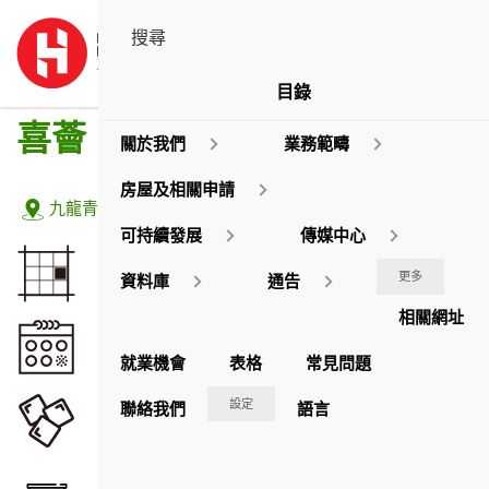
目錄
喜薈
關於我們
業務範疇
房屋及相關申請
地址:
九龍青山道399號
可持續發展
傳媒中心
佔地面積
更多
資料庫
通告
2,614.02
約
平方米
相關網址
落成年份
2016
就業機會
表格
常見問題
座數
設定
聯絡我們
語言
3