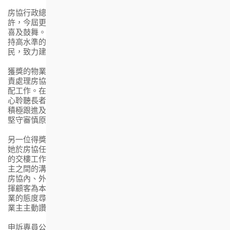
房協行政總裁陳欽勉表示：「房協同事連續第三年獲公署嘉
許，今屆更有兩位來自不同部門的同事同時獲獎，我們深感欣
喜及鼓舞。房協會繼續以顧客為本，竭誠提供優質的住屋及維
持高水準的前線服務，以積極、正面及持平的態度用心服務市
民，致力建構和諧宜居的社區。」
獲獎的物業管理部申請組經理黃春麗服務房協超過二十年，負
責處理房協長者房屋項目「長者安居樂」住屋計劃的申請及編
配工作。在協助長者處理申請時，黃女士以專業誠懇的態度耐
心聆聽長者的查詢，並嘗試代入長者的角度了解他們的需要，
積極跟進及提供可行的協助。與此同時，她在處理每宗申請時
堅守審慎原則，以確保房屋資源得以合適及公平運用。
另一位得獎者為物業發展及市場事務部客戶服務主任陳詠誼，
她於房協任職近三年，主要協助房協資助出售房屋項目翠嶺峰
的交樓工作。除了為業主安排新單位的交收外，作為房協與業
主之間的溝通橋樑，陳女士不單處理業主的查詢，更積極協調
房協內、外各工作團隊為業主跟進單位的修繕工作。她充分發
揮顧客為本的精神，細心聆聽和盡力協助業主的需要，並以專
業的態度尋找可行的解決方案，其認真熱誠的服務態度更得到
業主主動讚揚。
申訴專員公署自1997年設立申訴專員嘉許奬，並於1999年增設