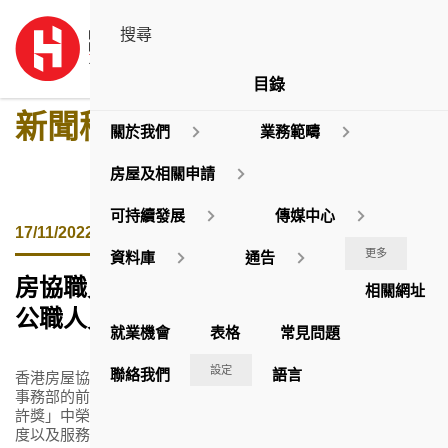
目錄
新聞稿
關於我們
業務範疇
房屋及相關申請
可持續發展
傳媒中心
17/11/2022
更多
資料庫
通告
房協職員連續三年榮獲申訴專員嘉許獎
相關網址
公職人員獎
就業機會
表格
常見問題
設定
聯絡我們
語言
香港房屋協會(房協)兩名分別來自物業管理部和物業發展及市場
事務部的前線職員，於申訴專員公署主辦的「2022申訴專員嘉
許獎」中榮獲「公職人員獎」，表揚她們處理投訴時的專業態
度以及服務市民的出色表現。