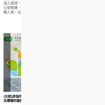
個人奬項，以表揚在處理投訴方面達到專業水平的政府部門及
公營機構，及嘉許對改善公共行政持續作出重大貢獻的個別公
職人員，在公共服務範疇推動正面投訴文化。
(左起)房協申請組經理黃春麗及客戶服務主任陳詠誼憑藉專業
房
及積極的服務態度和表現，獲申訴專員嘉許獎公職人員獎。