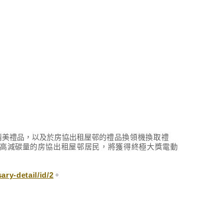
精美禮品，以及於房協出租屋邨的
禮品換領機換取禮
高
減碳量
的房協出租屋邨居民
，將
獲
得
終極大獎電動
ry-detail/id/2
。