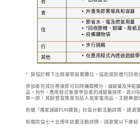
衣
•
外賣免即棄餐具和容器
食
•
節省水、電及燃氣用量
•
*
回收膠樽、鋁罐、廢紙
住
•
自備購物袋
•
步行挑戰
行
•
在應用程式內透過遊戲學
其他
*
房協
於轄下出租
屋邨設置攤位，協助居民進行回收
參加者完成任務後即可同時
賺取積分、減碳量及淨能
品
。另外，
應用程式會按參加者的
減碳量排序，首10
車一部，其餘豐富獎賞包括人氣家電用品、主題樂園
有關
「萬家減碳FUN獎賞」
社區計劃活動詳情，請瀏
有關房協七十五周年誌慶活動詳情，請瀏覽以下連結