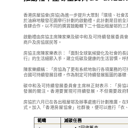
香港房屋協會(房協)為進一步提升大眾對「環境、社會及
於油麻地駿發花園舉行計劃的啟動禮。此計劃是目前全港
食肆合作，以不同的獎賞鼓勵轄下二十個出租屋邨的三
啟動禮由房協主席陳家樂及
碳中和及可持續發展委員
商戶及房協居民等。
房協主席陳家樂表示：「面對全球氣候變化及社會的長
行』的生活細節入手，建立低碳及健康的生活習慣，呼
陳家樂續稱：「房協為了更有系統地執行各項業務的可
合國可持續發展目標，作為制定可持續發展藍圖的基礎
碳中和及可持續發展委員會主席林正財表示：「
房協
發展的關注。香港要實現可持續發展，不但需要政府
房協於六月已在各出租屋邨及辦事處進行計劃推廣，在短
式
，
加入
「香港
房屋協會
」
社群後
，便可以進行「
衣
範疇
減碳任務
•
*
回收舊衣