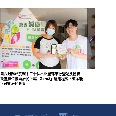
協自六月起已於轄下二十個出租屋邨舉行登記及體驗
房協自六月
設置攤位協助居民下載「Zero2」應用程式，並示範
日，設置攤位
作，鼓勵居民參與。
操作，鼓勵