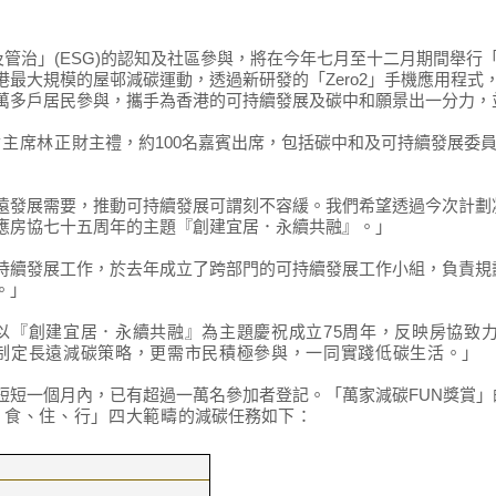
管治」(ESG)的認知及社區參與，將在今年七月至十二月期間舉行「
最大規模的屋邨減碳運動，透過新研發的「Zero2」手機應用程
萬多戶居民參與，攜手為香港的可持續發展及碳中和願景出一分力，
會主席林正財
主禮，約100名嘉賓出席，包括碳中和及可持續發展委員
遠發展需要，推動可持續發展可謂刻不容緩。我們希望透過今次計劃
應房協七十五周年的主題『創建宜居．永續共融』。」
持續發展工作，於去年成立了跨部門的可持續發展工作小組，負責規
。」
以『創建宜居．永續共融』為主題慶祝成立
75
周年，反映房協致
制定長遠減碳策略，更需市民積極參與，一同實踐低碳生活。
」
短一個月內，已有超過一萬名參加者登記。「萬家減碳FUN獎賞」的
、食、住、行
」
四大範疇
的減碳任務
如
下：