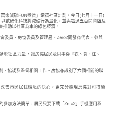
萬家減碳FUN獎賞」鑽禧社區計劃，今日(七月十一日)
式，以數碼化科技將減碳行為量化，並與超過五百間商店及
並推動以社區為本的綠色經濟。
會委員、房協委員及管理層、Zero2開發商代表、參與
凝聚社區力量，
讓房協居民及同事從『衣、食、住、
劃、協調及監督相關工作。房協亦識別了六個相關的聯
力改善市民居住環境的決心，更充分體現房協對可持續
參加方法簡單，居民只要下載「Zero2」手機應用程