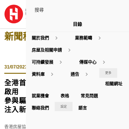
目錄
新聞稿
關於我們
業務範疇
房屋及相關申請
可持續發展
傳媒中心
31/07/2023
更多
資料庫
通告
全港首個房地產科技共享工作室正式
相關網址
啟用
就業機會
表格
常見問題
參與驅動北都創科引擎
為智慧城市
設定
聯絡我們
語言
注入新動力
香港房屋協會(房協)與數碼港今日(七月三十一日) 於房協位於北