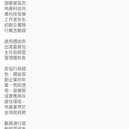
部都會區的新辦事處「房協中心」，為攜手成立的全港首個房
地產科技共享工作室舉行啟用禮，率先在北部都會區啟動房地
產科技發展，並為推動香港成為智慧城市注入新動力。該共享
工作室命名為Smart-Space PropTech。自七月起，已有十三間
初創企業陸續進駐，開發創新的房地產科技產品及方案，並進
行概念驗證和測試。
啟用禮由房協行政總裁陳欽勉及數碼港行政總裁任景信主禮，
出席嘉賓包括香港特別行政區政府北部都會區統籌辦事處署理
主任翁佩雲、香港房地產科技協會主席陳頴光、房協及數碼港
管理層和各初創企業代表。
房協行政總裁陳欽勉表示：「房協繼續擔當房屋實驗室的角
色，開設首個房地產科技共享工作室，藉着資助和培育本地初
創企業的年輕科技人才，鼓勵創新思維開發房地產相關的方
案，例如透過物聯網、大數據、人工智能及方塊鏈等新技術應
用，發展智慧建築及創新的樓宇維修保養方案，並希望將開發
成果應用在房協轄下的出租屋邨和物業，創建與時並進的優質
居住環境。此外，房地產共享工作室的啟用，標誌着創科及房
地產業界於北部都會區建立共同協作的生態圈踏出一步，積極
支持政府將北部會區發展為驅動創科產業的新引擎。」
數碼港行政總裁任景信表示：「數碼港積極扶植創新社群，驅
動智慧城市發展，非常高興與房協合作推出的共享工作室正式