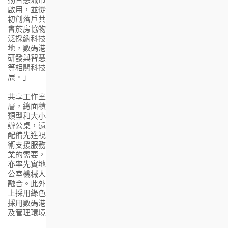
啟用，並從與房協合辦的科技概念驗證測試計劃中，挑選13間
初創落戶共享工作室，助他們取得資金完成概念驗證，更有機
會於房協物業率先應用創新方案，展示創科成效，引領業界廣
泛採納科技成果。北部都會區是推動創科產業發展的重要基
地，數碼港與房協將繼續緊密合作，匯聚更多初創企業，專注
研發與智慧大廈、物業管理、智慧家居、建築科技、綠色科技
等相關科技，全力帶動北部都會區的創科生態圈及智慧城市發
展。」
共享工作室設於房協位於粉嶺新成立的區域辦事處，佔地兩
層，總面積達八千平方呎。共享工作室全天候開放，設有各種
類型和大小的工作空間，包括商務辦公室、固定工作站、靈活
辦公桌，還設有靈活設置模式的展示區、會議室、休閒空間，
配備先進視訊、5G高速網絡及4K直播視聽系統及完善的網絡技
術支援服務，以便提供高效靈活的工作環境，切合不同初創企
業的需要，促進初創企業與業界和合作伙伴互相交流。工作室
亦率先實地採用數碼港初創企業研發的創新科技產品，包括辦
公室機械人和智慧電話亭，以更進一步展示智慧科技的應用及
融合。此外，工作室希望創造智能及健康的工作環境，在選材
上採用綠色認證及可循環再生物料，達到可持續營運，並測試
採用數碼港培育初創的環境、社會及管治（ESG）方案，監察
及管理環境影響。