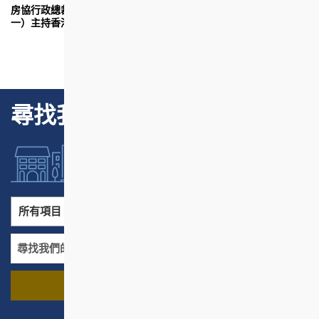
房協行政總裁陳欽勉（左一）、數碼港行政總裁任景信（右
香
一）主持香港首個房地產科技共享工作室啟用禮。
（
一
尋找我們的項目
所有項目
所有地區
尋找我們的項目
名稱
地區