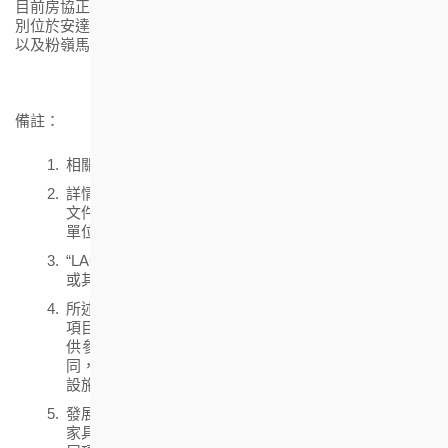
目前房協正在規劃或興建中的資助出售房屋項目共有六個，分
別位於安達臣道R2-2、R2-3、R2-4用地、啟德2B區1號用地，
7
以及粉嶺馬會道和元朗元龍街
，合共提供約六千個住宅單位。
備註：
相關地區與發展項目無關。
詳情請參閱賣方不時發出的價單、銷售安排資料及申請
文件。賣方不就是否、何時或如何出售發展項目的住宅
單位作出不論明示或暗示之要約、陳述、承諮或保證。
“LAGOM”僅作宣傳用途，未必會出現於發展項目的公契
或其他業權文件內。
所述僅為發展項目周邊環境的大概描述，並不反映發展
項目所有或任何住宅物業或其他部分可享有之景觀，僅
供參考。景觀因應住宅物業所處層數及座向而有所不
同，並可能受周邊建築物及環境影響，且周邊建築物、
設施及環境會不時改變。
發展項目及住宅物業之用料、裝置、裝修物料、設備及
家具（如有）的提供以買賣合約之條款及條件為準。發