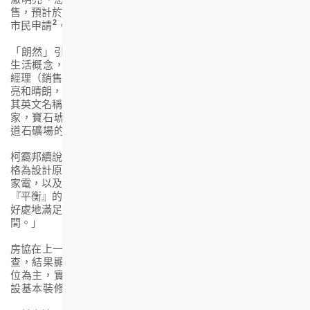
售，預計於十一月內開放示範單位及公布價單，並接受合資格
2
市民申請
。
1
3
「朗然」引入瑞典北歐式
以「
Lagom
」
為主題的簡約平衡
生活概念，打造舒逸的住宅和優質理想的居住空間。
房協總
經理（銷售及市場事務）柯靄邦表示：「『朗』字代表清澈明
4
亮和晴朗，寓意置身周邊山巒景觀朗然入目
，生活悠然自在。
1
其英文名稱
Hemma Amber
，前者在瑞典
語中象徵幸福的
家，寶石琥珀
Amber
則代表高貴、快樂和長壽，並與安達臣
道石礦場的珍貴香港歷史互相呼應。
」
柯靄邦續說：「房協的資助出售房屋項目素以『實而不華』風
格為設計原則，為用家提供合適的戶型間隔和建築選料、實用
5
3
1
家電，以及完善生活配套設施
。而『Lagom』
源自瑞典
語中
『平衡』的生活概念，兩者不謀而合。『朗
然
』以此概念恰到
好處地滿足市民的住屋需求，締造一個愜意舒適的理想居住空
間。」
房協
在上一次推售資助房屋項目期間，向買家進行問卷調
查，結果顯示兩房單位需求最大，故「朗然」亦以中小型單
6
位為主，
實用面積由303平方呎至658平方呎
。單位一般已附
5
設基本裝修，並附
設
基本家電
。