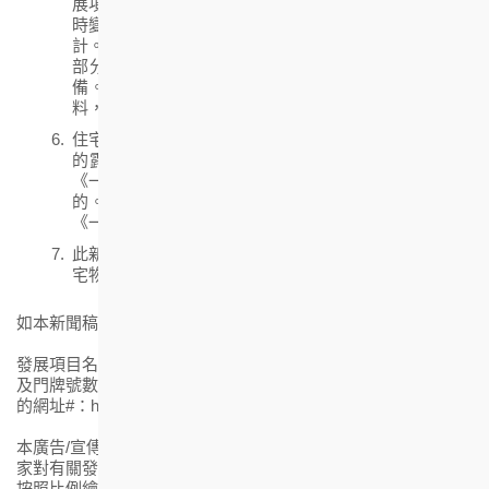
展項目的設計受制於相關部門的批准。賣方保留權利不
時變更發展項目及其任何部分之建築圖則及其他圖則設
計。賣方亦保留權利變更、修改和更改發展項目內任何
部分或任何住宅物業內的用料、裝置、裝修物料及設
備。有關交樓標準之裝置、裝修物料及設備之詳細資
料，請參閱售樓說明書。
住宅物業的實用面積及構成住宅物業的一部分的範圍內
的露台、工作平台及陽台（如有）的樓面面積，是按
《一手住宅物業銷售條例》（第621章）第8條計算得出
的。其他指明項目的面積（不計算入實用面積）是按
《一手住宅物業銷售條例》附表2第2部計算得出的。
此新聞稿僅作宣傳發展項目(即安達臣道R2-3用地)的住
宅物業。
如本新聞稿構成廣告，則以下附註適用：
發展項目名稱：朗然 | 區域：觀塘(北部) | 發展項目的街道名稱
及門牌號數：安禧街18號 * | 賣方就發展項目指定的互聯網網站
的網址#：https://hemmaamber.hkhs.com|
本廣告/宣傳資料內載列的相片、圖像、繪圖或素描顯示純屬畫
家對有關發展項目之想像。有關相片、圖像、繪圖或素描並非
按照比例繪畫及/或可能經過電腦修飾處理。 準買家如欲了解發