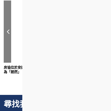
房協位於安達臣道R2-3用地的資助出售房屋項目，正式命名
「
為「朗然」，寓意置身明亮悠然自在的生活中，幸福高貴。
華
目
尋找我們的項目