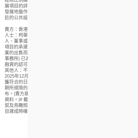
展項目的詳情，請參閱售樓說明書。賣方亦建議準買家到有關
發展地盤作實地考察，以對該發展地盤、其周邊地區環境及附
近的公共設施有較佳了解。
賣方：香港房屋協會 | 賣方控權公司：不適用 | 發展項目的認可
人士：柯華雄先生 | 發展項目的認可人士以其專業身分擔任經營
人、董事或僱員的商號或法團：王董建築師事務有限公司 | 發展
項目的承建商：保華建築營造有限公司 | 就發展項目中的住宅物
業的出售而代表擁有人行事的律師事務所：貝克．麥堅時律師
事務所| 已為發展項目的建造提供貸款或已承諾為該項建造提供
融資的認可機構：不適用 | 已為發展項目的建造提供貸款的任何
其他人：不適用 | 盡賣方所知的發展項目的預計關鍵日期：
2025年12月31日 (「關鍵日期」指批地文件的條件就發展項目而
獲符合的日期。 預計關鍵日期是受到買賣合約所允許的任何延
期所規限的。) |本宣傳短片之內容由賣方或在賣方的同意下發
布。|賣方建議準買方參閱有關售樓說明書，以了解發展項目的
資料。|# 載有售樓說明書、價單、成交紀錄冊、銷售安排、公
契及鳥瞰照片之電子版本的網址。|*此臨時門牌號數有待發展項
目建成時確認|印製日期：2023年11月16日