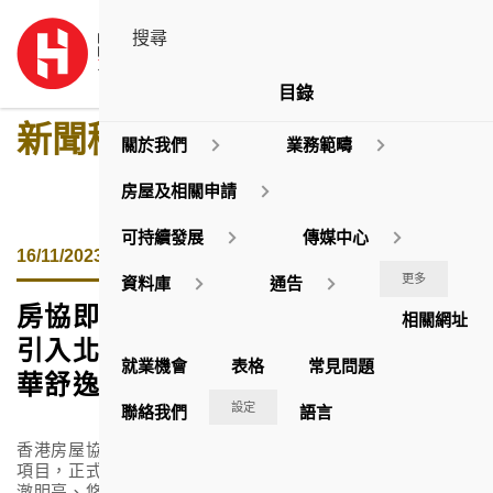
目錄
新聞稿
關於我們
業務範疇
房屋及相關申請
可持續發展
傳媒中心
16/11/2023
更多
資料庫
通告
房協即將推售資助房屋項目「朗然」
相關網址
1
引入北歐
平衡生活概念
打造實而不
就業機會
表格
常見問題
華舒逸居所
設定
聯絡我們
語言
香港房屋協會
(
房協
)
位於安達臣道
R2-3
用地的資助出售房屋
項目，正式命名為「朗然」
(Hemma Amber)
，寓意置身清
澈明亮、悠然自在的生活中，幸福而高貴
。項目即將推出發