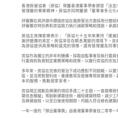
香港房屋協會（房協）榮獲香港董事學會頒發「法定
/
管理層的專業精神。房協亦同時獲頒「董事會多元化
評審團在其評語中讚揚房協在風險管治方面採用分層結
評審團亦特別表彰房協致力執行減碳策略和措施，承諾
房協主席陳家樂表示：「房協七十五年來秉持『建屋
謝評選團的
肯定
。房協深信在瞬息萬變的環境下，良
為房協提供具策略和遠見的領導，還有管理層及同事
房協作為獨立的非牟利機構，採取由監事會及執行委員
行委員則負責制定業務策略和政策，以履行房協的宗旨
多年來，房協在完善的管治下成功應對不同挑戰，以靈
區，並活用智慧科技，重建舊邨及發展專用安置屋邨，
本的服務，推動居家安老。
房協現正規劃及興建的項目多達二十五個，一直倡導綠
築信息模擬」等創新建築技術，縮短建築時間，減少工
及興建過程，以至日後使用期間，均融入符合綠色建築
一年一度的「傑出董事獎」由香港董事學會自二零零一