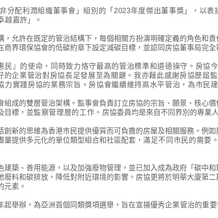
非分配利潤組織董事會」組別的「
2023
年度傑出董事獎」，以表
卓越
嘉許
」
。
構，允許在既定的管治結構下，每個相關方扮演明確定義的角色和責
在商界環保協會的低碳約章下設定減碳目標，並認同房協董事局完全
惠民』的使命，同時致力恪守最高的管治標準和道德操守。房協
好的企業管治對房協長足發展至為關鍵。我亦藉此感謝房協歷屆監
協力實踐房協的業務宗旨。房協會繼續維持高水平管治，為市民
會組成的雙層管治架構。監事會負責訂立房協的宗旨、願景、核心價
及目標，並
監察管理層的工作。
房協委員均是來自不同界別的專業
活創新的思維為香港市民提供優質而可負擔的房屋及相關服務。例如
盡量提供多元化的單位類型組合和社區配套，
滿足不同市民的需要
色建築、善用能源，以及加強廢物管理，並已加入成為政府「碳中和
地廢料和碳排放，降低對附近環境的影響。房協更將於明華大廈第二
的元素。
年起舉辦，
為亞洲首個同類獎項選舉，
旨在宣揚優秀
企業管治的重要