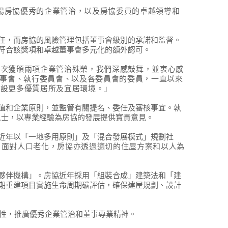
揚房協優秀的企業管治，以及房協委員的卓越領導和
任，而房協的風險管理包括董事會級別的承諾和監督。
符合該獎項和卓越董事會多元化的額外認可。
今次獲頒兩項企業管治殊榮，我們深感鼓舞，並衷心感
事會、執行委員會、以及各委員會的委員，一直以來
建設更多優質居所及宜居環境。」
值和企業原則，並監管有關提名、委任及審核事宜。執
人士，以專業經驗為房協的發展提供寶貴意見。
近年以「一地多用原則」及「混合發展模式」規劃社
。面對人口老化，房協亦透過適切的住屋方案和以人為
夥伴機構」。房協近年採用「組裝合成」建築法和「建
期重建項目實施生命周期碳評估，確保建屋規劃、設計
性，
推廣優秀企業管治和董事專業精神。