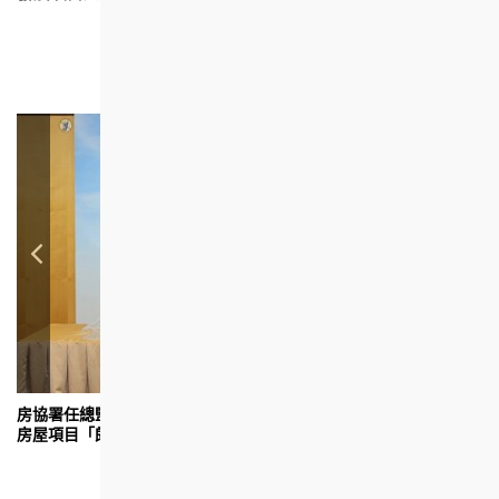
房
房協署任總監（物業發展及市場事務）勞連發主持資助出售
房
房屋項目「朗然」的抽籤程序。