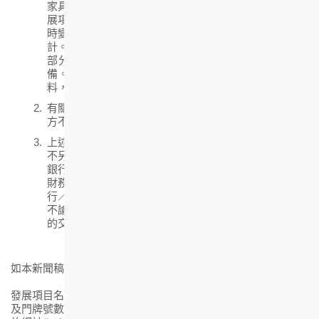
家具（如有）的提供以買賣合約之條款及條件為準。發
展項目的設計受制於相關部門的批准。賣方保留權利不
時變更發展項目及其任何部分之建築圖則及其他圖則設
計。賣方亦保留權利變更、修改和更改發展項目內任何
部分或任何住宅物業內的用料、裝置、裝修物料及設
備。有關交樓標準之裝置、裝修物料及設備之詳細資
料，請參閱售樓說明書。
有關選購單位次序的詳情及資料，請參閱申請須知及賣
方不時發出或修改的銷售安排資料。
上述資料只供參考，銀行／財務機構數目如有增減，恕
不另行通知。買家可獲高達九成的按揭，但要視乎個別
銀行／財務機構對個別買家的情況而決定，上述銀行／
財務機構保留批准或拒絕任何按揭貸款申請之權利。銀
行／財務機構決定與賣方無關，賣方亦無需為此負責。
不論貸款獲批與否，買方仍須按正式合約完成朗然單位
的交易及付清成交金額餘款。
如本新聞稿構成廣告，則以下附註適用：
發展項目名稱：朗然 | 區域：觀塘(北部) | 發展項目的街道名稱
及門牌號數：安禧街18號 * | 賣方就發展項目指定的互聯網網站