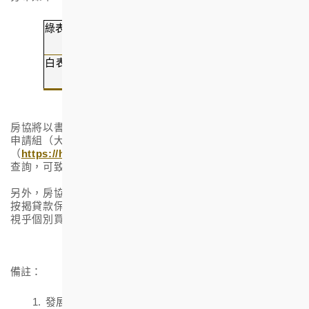
綠表
家庭
30%
一人
10%
白表
家庭
50%
一人
10%
房協將以書面通知所有申請人抽籤結果，申請人亦可到房協
申請組（大坑浣紗街
23
號龍濤苑地下）或瀏覽「朗然」網站
（
https://hemmaamber.hkhs.com
）查閱有關資料。如有
查詢，可致電房協銷售熱線
2839 2922
查詢。
另外，房協已與十六家銀行及認可財務機構簽訂協議，提供
按揭貸款保證，讓買家可獲最高九成的樓宇按揭，最終安排
3
視乎個別買家及相關提供按揭的機構的實際情況而定
。
備註：
發展項目及住宅物業之用料、裝置、裝修物料、設備及