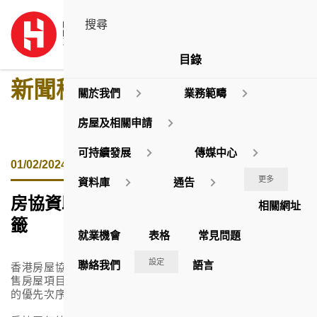
目錄
新聞稿
關於我們
業務範疇
房屋及相關申請
可持續發展
傳媒中心
01/02/2024
更多
資料庫
通告
房協資助出售房屋項目「朗然」完成抽
相關網址
籤
就業機會
表格
常見問題
設定
聯絡我們
語言
香港房屋協會
(
房協
)
今天
(
二月一日
)
就觀塘安達臣道的資助出
售房屋項目「朗然」進行電腦抽籤，以決定申請者揀選單位
的優先次序。
整個程序由安永會計師事務所代表現場監証。