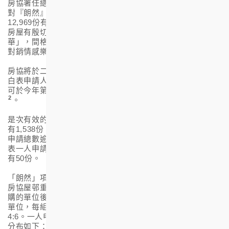
房協署任總監（物業發展及市場事務）勞連發表示：「市場
對『朗然』的反應非常踴躍。經點算及確認後，共收到
12,969
份有效的申請表，超額認購接近
30
倍，反映資助出售
房屋有殷切需求。加上房協的資助出售房屋項目「實而不
1
華」，間格實用，選料優質，並配備基本裝修及家電
，我們
對銷情感樂觀。」
房協將於二月下旬起根據電腦抽籤排列的優先次序，安排與
白表申請人面見以審核其申請。符合資格的申請人預計最快
可於今年第二季開始按其申請類別的優先次序分組選購單位
2
。
是次有效的申請中，白表共有11,431份（佔約
88%
），綠表
有
1,538
份（佔約
12%
）。此外，一人申請共有
7,578
份，佔
申請總數逾五成，其中
7,265
份為白表一人申請，
313
份為綠
表一人申請。而來自受房協屋邨重建計劃影響的居民申請則
有
50
份。
「朗然」項目共有
422
個單位，房協預留其中
85
個單位供受
房協屋邨重建計劃影響的居民優先認購。在扣除他們成功選
購的單位後，房協會邀請其他合資格申請者分組揀選餘下的
單位，每組獲邀出席揀樓的申請人當中，綠、白表的比例為
4:6
。一人申請者有兩成配額，綠、白表各佔一成。每組配額
分布如下：