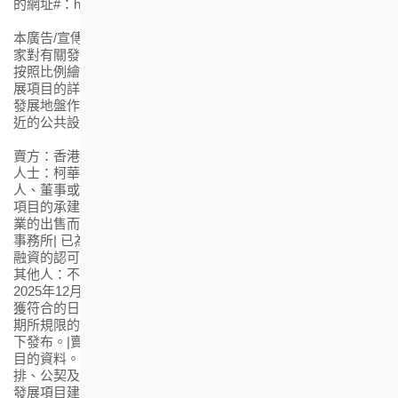
的網址#：https://hemmaamber.hkhs.com
本廣告/宣傳資料內載列的相片、圖像、繪圖或素描顯示純屬畫
家對有關發展項目之想像。有關相片、圖像、繪圖或素描並非
按照比例繪畫及/或可能經過電腦修飾處理。 準買家如欲了解發
展項目的詳情，請參閱售樓說明書。賣方亦建議準買家到有關
發展地盤作實地考察，以對該發展地盤、其周邊地區環境及附
近的公共設施有較佳了解。
賣方：香港房屋協會 | 賣方控權公司：不適用 | 發展項目的認可
人士：柯華雄先生 | 發展項目的認可人士以其專業身分擔任經營
人、董事或僱員的商號或法團：王董建築師事務有限公司 | 發展
項目的承建商：保華建築營造有限公司 | 就發展項目中的住宅物
業的出售而代表擁有人行事的律師事務所：貝克．麥堅時律師
事務所| 已為發展項目的建造提供貸款或已承諾為該項建造提供
融資的認可機構：不適用 | 已為發展項目的建造提供貸款的任何
其他人：不適用 | 盡賣方所知的發展項目的預計關鍵日期：
2025年12月31日 (「關鍵日期」指批地文件的條件就發展項目而
獲符合的日期。 預計關鍵日期是受到買賣合約所允許的任何延
期所規限的。) |本廣告/宣傳資料之內容由賣方或在賣方的同意
下發布。|賣方建議準買方參閱有關售樓說明書，以了解發展項
目的資料。|# 載有售樓說明書、價單、成交紀錄冊、銷售安
排、公契及鳥瞰照片之電子版本的網址。|*此臨時門牌號數有待
發展項目建成時確認|印製日期：2024年2月1日