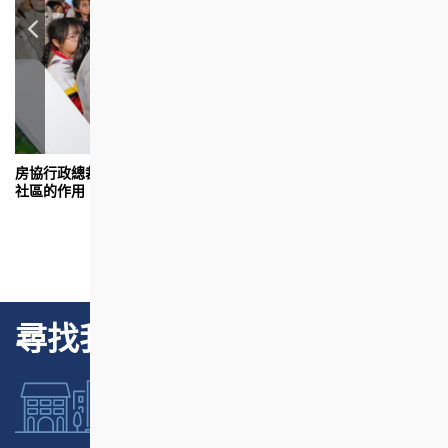
房協行政總裁陳欽勉希望全新面貌的展覽中心繼續發揮連繫
房
社區的作用，讓參觀者透過嶄新體驗全方位認識房協。
一
尋找我們的項目