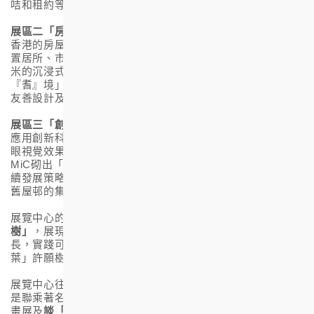
咭和租約等，均承載舊日屋邨的生活情懷和回憶。
展區二「房屋階梯」
：透過經典復古街機遊戲讓參觀者了解
香港的房屋階梯及房協當中的角色，包括出租屋邨、資助自
置居所、市值住宅項目及長者房屋。展區更設有直徑達
1.35
米的沉浸式
LED
球幕，透過虛擬實境技術，參觀者可「身歷
『耆』境」，仿如置身各類長者房屋項目內，親身體驗長者
友善設計及設施。
展區三「創建宜居
永續共融」
：展示房協於不同業務範疇中
應用創新科技以達致可持續發展。參觀者可透過嶄新的
3D
裸
眼視覺效果了解房協如何應用建築信息模擬技術，及運用
MiC
砌出「您」想家。展區同時介紹房協在物業管理的可持
續發展策略，及社區參與和文化傳承的工作，包括保留重建
舊屋邨的集體回憶，讓參觀者細味屋邨的人情故事。
展覽中心的另一個亮點是一棵
2.3
米高的地標─
「永續之
樹」
，展現房協生生不息地為社區締造優質居所，茁壯成
長，實踐可持續發展。遊畢展館後，參觀者更可於「您想一
葉」許願樹，留下對社區的期願。
展覽中心往後會定期加入不同主題活動及工作坊。頭炮活動
是聯乘著名插畫師小墨，舉辦以
「快樂可以選擇」
為題的插
畫展及
談「情」藝術創作坊
。透過小墨創作的孖辮小女孩