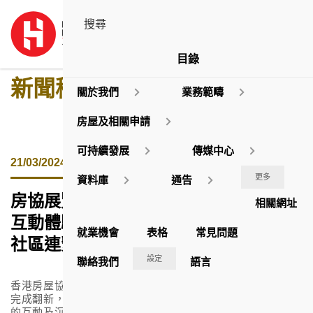
目錄
新聞稿
關於我們
業務範疇
房屋及相關申請
可持續發展
傳媒中心
21/03/2024
更多
資料庫
通告
房協展覽中心全新面貌亮相
相關網址
互動體驗介紹房屋發展 主題活動加強
就業機會
表格
常見問題
社區連繫
設定
聯絡我們
語言
香港房屋協會
(
房協
)
剛為其位於油麻地駿發花園的展覽中心
完成翻新，以全新面貌重新開放予公眾參觀，引進更多嶄新
的互動及沉浸式體驗，帶領參觀者認識香港的房屋發展及了