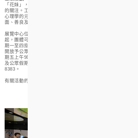
「花妹」，向學生傳遞心靈正能量，並提升大眾對精神文化
的關注。工作坊的設計更揉合了臨床心理學家的意見和正向
心理學的元素，讓學生透過藝術治療及互動創作，學習正
面、善良及快樂的人生觀，提升抗逆能力。
展覽中心位於油麻地眾坊街三號駿發花園地下
E
舖。由即日
起，團體可透過網上預約
(
https://hsec.hkhs.com/
)
參加於星
期一至四指定時段的導賞參觀團。另外，展覽中心逢星期五
開放予公眾自由參觀
(
不設導賞
)
，毋須預約，開放時間為星
期五上午
9
時至中午
12
時，下午
2
時至
5
時
30
分；星期六、日
及公眾假期休息
。
如有查詢，歡迎致電
2882 1717
或
2217
8383
。
有關活動的精華影片請
按此
下載。