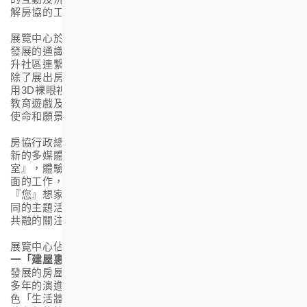
解房協的工作。
展覽中心於房協七十周年時設立及啟用，一直作為香港房屋
發展的通識教學及交流平台，以豐富年青人的學習經歷和提
升社區連繫。全新面貌的房協展覽中心分為三大主題展區，
除了展出房協的發展資訊及具歷史意義的展品外，更首次採
用
3D
裸眼視覺效果及沉浸式
LED
球幕等體驗裝置，加上互動
教育遊戲及多媒體之應用，讓大眾全方位認識房協的工作、
使命和願景。
房協行政總裁陳欽勉表示：「重啟後的展覽中心加入多種嶄
新的多媒體裝置，讓參觀者猶如進入房協的『房屋實驗
室』，體驗不同年代的房屋項目，認識房協在可持續發展方
面的工作，更可體驗創新的組裝合成建築法
(MiC)
，砌出
『您』想家。展覽中心亦會夥拍不同合作伙伴，定期舉辦不
同的主題活動，提升市民對可持續發展例如環保減碳及跨代
共融的關注，合力構建可持續發展的社區。」
展覽中心佔地約二百平方米，三大展區各有主題特色。
展區
一「建屋惠民」
：介紹房協作為「房屋實驗室」於不同年代
發展的房屋計劃，由全港首個出租屋邨的里程碑，以至七十
多年的演進，展現房協建屋惠民的初心多年來始終如一。特
色「生活牆」上的每件展品，包括別具歷史價值和意義的租