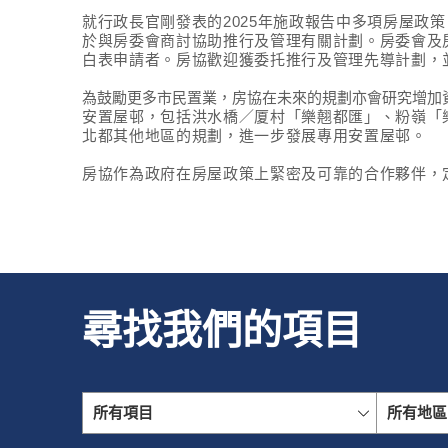
就行政長官剛發表的
2025
年施政報告中多項房屋政策
於與房委會商討協助推行及管理有關計劃。
房委會及
白表申請者。房協歡迎獲委托推行及管理先導計劃，
為鼓勵更多市民置業，房協在未來的規劃亦會研究增加
安置屋邨，包括洪水橋／厦村「樂翹都匯」、粉嶺「
北都其他地區的規劃，進一步發展專用安置屋邨。
房協作為政府在房屋政策上緊密及可靠的合作夥伴，
尋找我們的項目
所有項目
所有地區