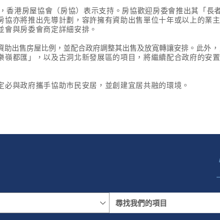
，香港房屋協會（房協）表示支持。
房協歡迎房委會推出其「長
房協亦將推出先導計劃，容許擁有資助出售單位十年或以上的業
並會與房委會商定詳細安排。
資助出售房屋比例，並配合政府調整其出售及放寬轉讓安排
。
此外，
樂嶺都匯」，以及古洞北新發展區的項目，將繼續配合政府的安
定必與政府攜手協助市民安居，並創建宜居共融的環境。
名稱
地區