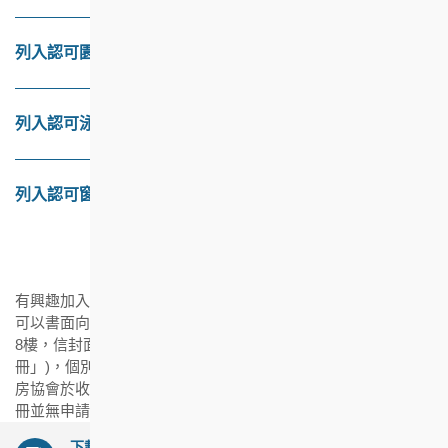
列入認可園藝保養服務承辦商名冊的基本資格
列入認可泳池保養及管理服務承辦商名冊的基本資格
列入認可窗戶檢查及維修名冊的基本資格
有興趣加入房協認可名冊的承辦商，如符合相關的基本資格，
可以書面向房協提出申請(申請遞交：香港鰂魚涌英皇道1063號
8樓，信封面請註明「申請加入房協物業管理部認可承辦商名
冊」)，個別名冊的有關條件及資格可瀏覽上列相關的超連結，
房協會於收到申請後聯絡有關承辦商；而申請加入房協認可名
冊並無申請時限。
下載的文件須以最新版本之Acrobat Reader來閱覽，如需