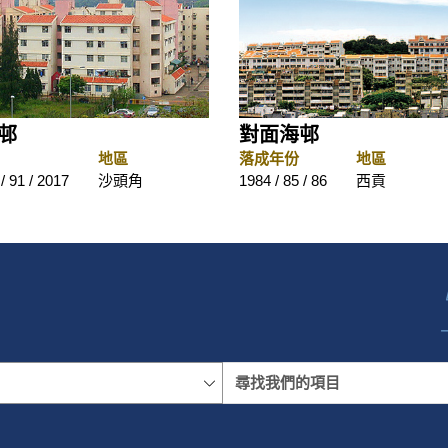
邨
對面海邨
地區
落成年份
地區
/ 91 / 2017
沙頭角
1984 / 85 / 86
西貢
名稱
地區