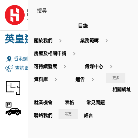
目錄
英皇道1063號
關於我們
業務範疇
房屋及相關申請
地址:
香港鰂魚涌英皇道1063號
可持續發展
傳媒中心
查詢電話: 2839 7646
更多
資料庫
通告
商舖面積
269
相關網址
平方米
就業機會
表格
常見問題
停車場車位數目
115
設定
聯絡我們
語言
申請月租車位