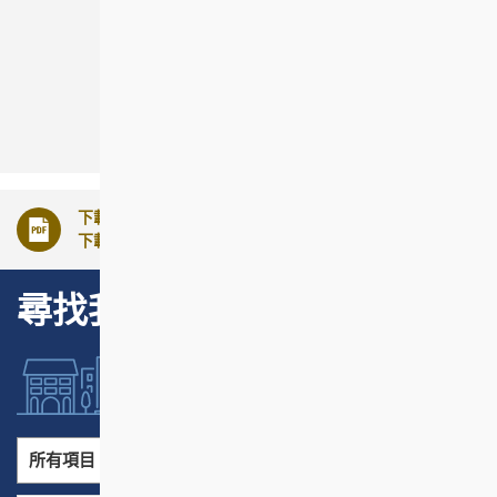
共創宜居 樂享頤年
下載的文件須以最新版本之Acrobat Reader來閱覽，如需
下載此軟件，請
點擊這裡
。
尋找我們的項目
所有項目
所有地區