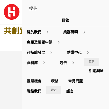
目錄
共創宜居 樂享頤年
關於我們
業務範疇
房屋及相關申請
可持續發展
傳媒中心
結果:
更多
資料庫
通告
相關網址
就業機會
表格
常見問題
設定
聯絡我們
語言