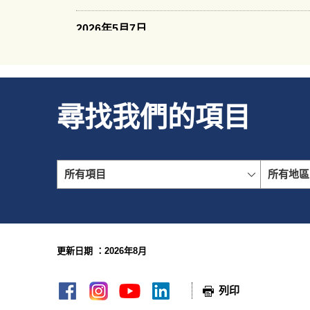
2026年5月7日
房協於「Build4Asia Awards」 勇奪頂尖殊榮「Excell
展區項目的組裝合成多功能辦公室「協3箱」及其住宅發展項目，亦囊括
獎、「 Commercial Project」金獎及「Public Vote 
2026年4月23日
尋找我們的項目
房協祖堯邨獲食物環境衞生署頒發「卓越滅鼠伙伴銀獎
2026年3月30日
房協 2024/25年度年報於美國評選機構 MerComm, In
所有項目
所有地區
刷：社會及公共責任」榮譽獎及「年報—網上版：非牟
2026年3月26日
房協獲香港提升快樂指數基金主辦的「開心工作間」計劃
更新日期 ：2026年8月
網頁指南
2026年3月20日
房協於香港01主辦的「01企業金勳大獎」中，獲得「
列印
2026年3月18日