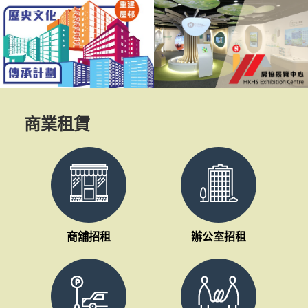
塘安達臣道R2-4
界肯定
盤率先引入的組裝
租屋邨
C）多功能協作中心
在香港
E.智安基地」，勇奪
設施管理
物」類別最高榮譽
獎項。
大獎」。此外，位
訴專員公
發展區項目地盤的
專員嘉
協3箱」及粉嶺專用
員獎」
商業租賃
樂嶺都匯」亦分別
獎」，充分肯定房
劃及發展的卓越表
商舖招租
辦公室招租