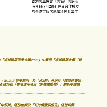
中，房協於觀
香港房屋協會（房協）與數碼
用地項目地
港今日(7月28日)在其合作成立
合成（Mi
的全港首個房地產科技共享工
「W.I.S.
作室 Smart-Space PropTech舉
「臨時建築
行活動，慶祝「房地產科技概
「優質建築
念驗證計劃」（概念驗證計
於古洞北新
劃）第二期圓滿完成，並展示
同類設施「
十四間初創企業過去十八個月
安置屋邨「
的研發成果。第三批共十一間
榮獲「優異
初創企業亦正式進駐共享工作
協在項目規
室，展開新一輪概念驗證及測
現。
試工作。計劃自推出以來，已
「卓越建築選舉大獎2026」中獲得「卓越建築大獎（新
有約四十間初創企業參與，部
分創新方案更已陸續落地應
用，推動房地產科技發展及北
部都會區創科生態圈建設。
「W.I.S.E.智安基地」及「協3箱」分別於「臨時建築物」
都匯則在「香港住宅項目（多幢建築物）」類別中獲頒
榮獲「年報獎」組別金獎及「可持續發展報告」組別銅獎