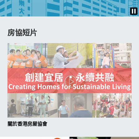
房協短片
29-04-2026
20-03-2
質建築大獎2026
房協動態 - 第113期
人為本結合智慧創
房協物
持續共融社區
奪多項
會（房協）近日於
香港房
關於香港房屋協會
事「優質建築大獎
居民提
榮獲三項殊榮。其
理服務