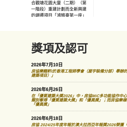
合觀塘花園大廈（二期）（第
一階段）重建計劃而全新興建
的調遷項目「鴻鵠臺第一座」
經已落成，居民亦開始陸續入
伙。日前，房協總監（物業管
理）潘源舫先後探訪「鴻鵠臺
第一座」的住戶杜先生及任先
獎項及認可
生，並一起參觀新單位和大廈
的配套設施。
2026年7月10日
房協樂翹軒I於香港工程師學會（屋宇裝備分部）舉辦的
建築項目）」
2026年6月26日
在「優質建築大獎2026」中，房協MiC多功能協作中心
類別奪得「優質建築大獎」和「優異獎」；而房協樂嶺
「優異獎」
2026年6月18日
房協 2024/25年度年報於澳大拉西亞年報獎2026