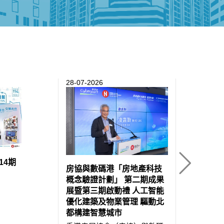
協會網頁
28-07-2026
29-06-2026
房協榮獲優
14期
三獎項 以
房協與數碼港「房地產科技
新 構建可
概念驗證計劃」 第二期成果
展暨第三期啟動禮 人工智能
香港房屋協
優化建築及物業管理 驅動北
建築業界盛
都構建智慧城市
2026」中