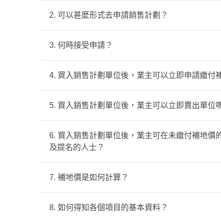
「專用安置屋邨資助出售房屋項目」（下稱「
2. 可以甚麼形式去申請銷售計劃？
或下列兩類受政府「市區」發展清拆行動影響
申請人可以 (i) 一人申請人 或 (ii) 
3. 何時接受申請？
1. 第一類別
訂相關銷售計劃單位的臨時買賣合約當日，申
選擇「免經濟狀況審查」安置選項並已由香港房
轄下公共租住房屋（下稱「公屋」）暫租住屋單位
請留意房協不時公布的安排。
4. 買入銷售計劃單位後，業主可以立即申請繳付
一人申請人：
1. 必須是個人申請，沒有其他家庭成員。
2. 第二類別
2. 申請人必須年滿18歲並已在香港居住滿
不可以。根據相關地契條款，一般而言由單位
5. 買入銷售計劃單位後，業主可以立即賣出單位
現居於指定政府發展清拆項目範圍內的受影響
3. 申請人必須在相關政府發展清拆項目進行
地政總署訂立的相關規定的人士（詳情請參閱
業。
(詳情請參閱
轉讓限制
作為參考用途。有關個別
排的補充資料】）
6. 買入銷售計劃單位後，業主可在未繳付補地
4. 申請人從未且現時並非正在享用任何政府
在業主向政府繳付補地價之前的任何時間，業
及提名的人士？
受限於房協要求的條款和條件及相關政府批地
二人或以上家庭申請人：
賣合約、正式買賣合約及轉讓契據所訂的成交
1. 所有名列於申請表內的家庭成員必須是申
7. 補地價是如何計算？
房協核證為符合資格及提名的人士是指持有由
2. 申請人必須年滿18歲並已在香港居住滿
外）。
(詳情請參閱
轉讓限制
作為參考用途。個別項目
定出租屋邨／年長者居住單位住戶、香港房屋
補地價的計算方法是根據該單位並無轉讓限制
3. 申請人及所有名列於申請表內的家庭成員
8. 如何得知各個項目的基本資料？
證」之合資格人士簽署臨時買賣合約以出售未
讓契據上註明的原來樓價的折扣率 ，化為現值
港沒有直接或間接擁有任何住宅物業。