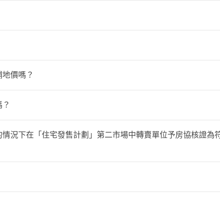
銷售計劃」）只供受市區重建局（下稱「市建局」）公務員建屋
或受政府「新界」發展清拆行動影響的人士申請購買：
二人或以上家庭申請人 申請銷售計劃；但就每個銷售計劃而言，任何人
請人及所有名列於申請表內的家庭成員（如有），均須符合下列
屋協會（下稱「房協」）審批為合資格，(i) 現時居於房協轄
的人士；或 (ii) 正等候房協／房委會編配暫租住屋單位的人士
補地價嗎？
7年；以及在香港的居留不受附帶逗留條件所限制（與逗留期限有
的首次轉讓契據日期起計的特定年期屆滿後，業主方可提出繳付
嗎？
構築物，仍未與地政總署完成「免經濟狀況審查」安置選項的資
的清拆前登記當日起，直至簽訂相關銷售計劃單位的臨時買賣合
地政總署發出並已上載至地政總署網站的【有關購買由香港房屋
項目實際的轉讓限制資訊及特定年期將會於相關項目推出後適時公
價的情況下在「住宅發售計劃」第二市場中轉賣單位予房協核證為
或相關機構提供的房屋資助。
主只可在房協「住宅發售計劃」第二市場將單位出售予一位獲得
契約。倘若業主於首次轉讓契據的日期起計5年屆滿前與房協核
價，不得高於列明於首次轉讓契據內房協售予該業主的售價。
請人的「直系親屬」，並且在截止申請日期當日及以前已與申請
房協簽發「購買資格證明書」（以下簡稱「購買證」）的相關綠
7年；申請人及所有名列於申請表內的家庭成員在香港的居留不受
的實際轉讓限制將會於相關項目推出後適時公布。)
委員會轄下的公屋住戶、成功通過「白表居屋第二市場計劃」
的十足市值，按照業主原來購入單位時未繳付的十足市值差額依
必須在相關政府發展清拆項目進行的清拆前登記當日起，直至簽
繳付補地價的單位。
計算。