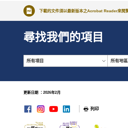
根據政府現行的安置政策，政府會向成功購買
下載的文件須以最新版本之Acrobat Reader
貼」（下稱「經折算的核准特惠津貼」）。有
津貼」款項的支票，會在津貼領取人或其家庭成
使用房協代表律師作代表律師及津貼領取人同
尋找我們的項目
買方不使用房協代表律師作代表律師或津貼領
另外，津貼領取人亦可選擇以「經折算的核准
所有項目
所有地區
當日，津貼領取人可以書面確認使用「經折算
地政總署轉交予房協，並由房協代表律師於完
更新日期 ：2026年2月
網頁指南
列印