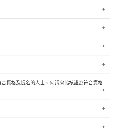
合作社樓宇重建發展計劃影響的合資格自住業主
士只能名列於一份申請表內。由遞交申請表時直至簽
的申請資格。
下出租屋邨或香港房屋委員會（下稱「房委會」）
關的條件除外）。
補地價的申請。
格審查入住房協／房委會暫租住屋單位，但符合
約當日，在香港沒有直接或間接擁有任何住宅物
協會發展和管理的專用安置屋邨資助出售單位安
布。)
符合資格及提名的人士。何謂房協核證為符合資格
房協核證為符合資格及提名的買家，而該出售須
證為符合資格人士簽訂臨時買賣合約，則臨時買
人同住。
／白表資格的人士（包括但不限於︰房協轄下指
附帶逗留條件所限制（與逗留期限有關的條件除
審查的申請人等）。業主只可與持有有效「購買
比例計算。換句話說，補地價相等於單位首次轉
訂相關銷售計劃單位的臨時買賣合約當日，在香