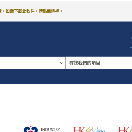
專用安置屋邨資助出售房屋單位的合資格住戶發放「經折算的
來閱覽，如需下載此軟件，請
點擊這裡
。
關經折算的核准特惠津貼的計算方法以及詳情，請向地政總署查
員完成購買銷售計劃單位的手續後(即買方完成按揭程序(如有)
時為買方，該筆津貼會由地政總署轉交予房協，並由房協代表律
取人不是買方，則該筆津貼會於完成購買手續由地政總署直接交
特惠津貼」直接繳付其本人或其家庭成員購買的銷售計劃單位的
的核准特惠津貼」直接繳付相關銷售計劃單位的樓價餘款。如使
名稱
地區
成購買手續時用以直接繳付樓價餘款。