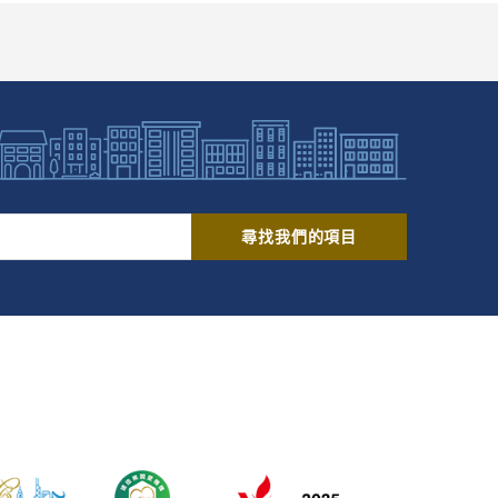
持牌構築物和已登記寮屋的核准佔用人的特惠津
詢。一般而言，由政府簽發「經折算的核准特惠
並繳付樓價餘款)發放予相關津貼領取人。如買方
師於完成購買手續後發放予相關津貼領取人；如
予相關津貼領取人。
樓價餘款。具體而言，在買方簽訂臨時買賣合約
尋找我們的項目
用此安排，相關「經折算的核准特惠津貼」會由