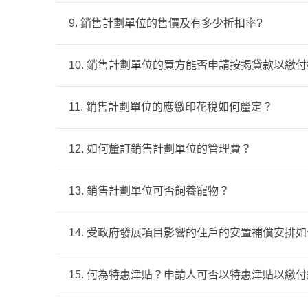
4. 申請人及所有名列於申請表內的家庭成員
個別項目的詳細資料，會於相關項目推出時公
9. 銷售計劃單位的售價及有多少折扣率?
(詳情請參閱
補地價計算方法
作為參考用途。個
有關樂翹軒Ｉ的基本資料，可參考：
https://e
每個單位的售價及折扣率均由政府批核。詳情
10. 銷售計劃單位的買方能否申請按揭貸款以繳
有關樂嶺軒的基本資料，可參考：
https://sier
有關樂啟軒的基本資料，可參考：
https://deli
11. 銷售計劃單位的應繳印花稅如何釐定？
買方可以在選購單位前與房協指定之銀行/財
因應各銀行/財務機構之按揭條款與條件及個
單位的應繳印花稅是以差餉物業估價署就該單
12. 如何釐訂銷售計劃單位的管理費？
有所不同。
(詳情請參閱
按揭安排
作為參考用途。個別項目
管理費將由個別項目的管理人根據相關項目的
13. 銷售計劃單位可否飼養寵物？
(詳情請參閱政府相關連結:
https://www.gov.h
一般而言，專用安置屋邨資助出售房屋單位的
14. 受政府發展項目影響的住戶的安置補償安排如
別單位接獲某個數目以上住戶的合理書面投訴
詳情請參閱政府相關連結：
https://www.lands
15. 何為特惠津貼？申請人可否以特惠津貼以繳