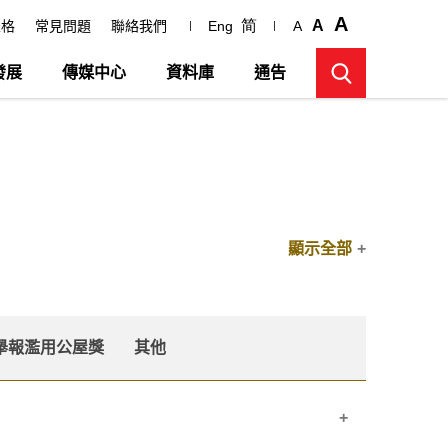
A
简
A
表格
常見問題
聯絡我們
Eng
A
發展
傳媒中心
資料庫
通告
顯示全部
舉報濫用公屋獎
其他