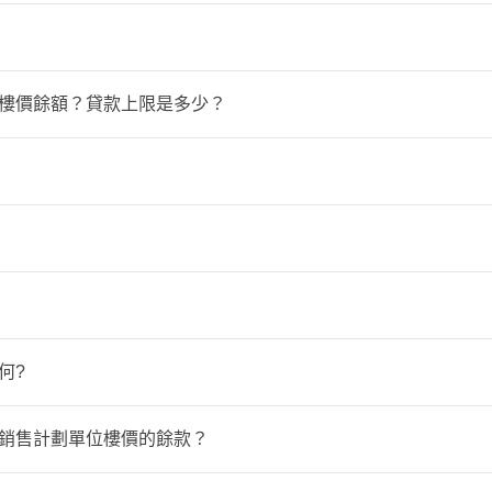
均從未且現時並非正在享用任何政府或相關機構提供的房屋資助
布。
別項目的實際補地價計算方法將會於相關項目推出後適時公布。)
minenceterrace1.hkhs.com/
請留意每個項目的價單及相關文件及資料。
付樓價餘額？貸款上限是多少？
raterrace.hkhs.com/
ghtterrace.hkhs.com/tc/
務機構查詢有關申請按揭貸款之詳情及按揭貸款的條款與條件。貸
別買方之財政狀況而定。房協並不承諾或保證買方能獲得任何銀行
位所評定的物業市值來釐定。為徵收印花稅而評定的物業市值反
的實際按揭安排將會於項目推出後適時公布。)
公契及管理協議內的條文及單位的管理份數計算。
k/tc/residents/taxes/stamp/stamp_duty_rates.htm
)
公契及管理協議均沒有禁止業主飼養寵物，惟個別項目的公契及
何?
，該單位的業主就不可於單位內繼續飼養寵物）。詳情請參閱相
d.gov.hk/doc/tc/rehouse/Silver%20Pamphlet%20(TC).pdf
付銷售計劃單位樓價的餘款？