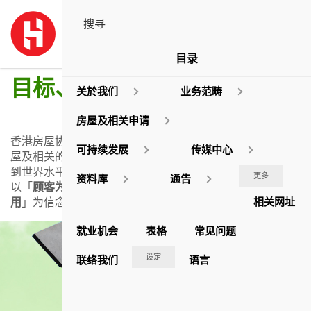
目录
目标、宗旨及信念
关於我们
业务范畴
房屋及相关申请
香港房屋协会是一个非政府机构，目的是为香港市民提供房
可持续发展
传媒中心
屋及相关的服务。我们致力解决住屋问题和不断创新，以达
到世界水平，并在质素、物值及管理方面占领导地位。我们
更多
资料库
通告
以「
顾客为本
」、「
优质为尚
」、「
人才为基
」及「
资源为
相关网址
用
」为信念，实践企业原则。
就业机会
表格
常见问题
设定
联络我们
语言