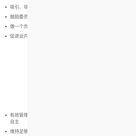
吸引、培育及保留有能力及愿意为社会服务的委员及员工
鼓励委员运用其专长作出贡献
做一个负责任的雇主
促进业内房屋市场的资讯交流及发展
资源为用
坚守审慎的营运原则：
有效管理房协的财政，确保房协可长期持续发展及保持独立
自主
维持足够资源以达成宗旨