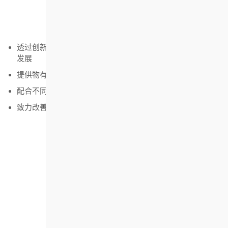
优质为尚
提供优质的产品及服务：
透过创新意念及参与发展标志性项目，协助推动房屋市场的
发展
提供物有所值的房屋及相关服务
配合不同社群的独特需要，提供综合住屋方案
致力改善本港的居住环境，并为大众认同
人才为基
为委员及员工缔造良好的工作环境：