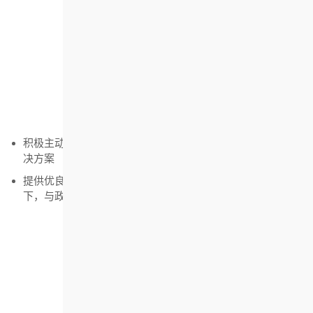
顾客为本
满足客户的要求和期望：
积极主动地探寻对住屋有需求的社群，并为其提供更佳的解
决方案
提供优良产品及服务，确保客户高度满意在互惠互利的前提
下，与政府及其他有关机构合作