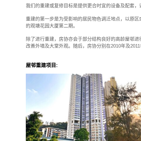
我们的重建或复修目标是提供更合时宜的设备及配套，
重建的第一步是为受影响的居民物色调迁地点，以原区
的观塘花园大厦第二期。
除了进行重建，房协亦会于部分结构良好的高龄屋邨进
改善外墙及大堂外观。随后，房协分别在2010年及201
项目一览
屋邨重建项目: