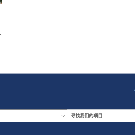
，
个
名称
地区