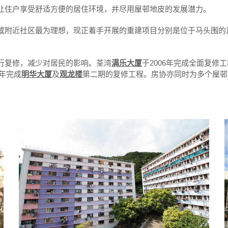
让住户享受舒适方便的居住环境，并尽用屋邨地皮的发展潜力。
或附近社区最为理想，现正着手开展的重建项目分别是位于马头围的
行复修，减少对居民的影响。荃湾
满乐大厦
于2006年完成全面复
1年完成
明华大厦
及
观龙楼
第二期的复修工程。房协亦同时为多个屋邨