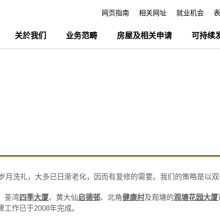
网页指南
相关网址
就业机会
关於我们
业务范畴
房屋及相关申请
可持续
经过岁月洗礼，大多已日渐老化，因而有复修的需要。我们的策略是以
、荃湾
四季大厦
、黄大仙
启德邨
、北角
健康村
及观塘的
观塘花园大厦
工作已于2008年完成。