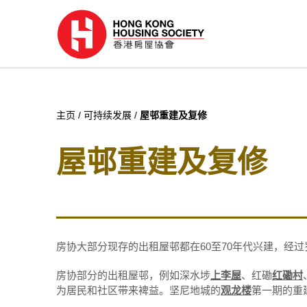
主页
可持续发展
屋邨重建及复修
屋邨重建及复修
房协大部分现存的出租屋邨都在60至70年代兴建，
房协部分的出租屋邨，例如深水埗
上李屋
、红磡
红磡村
为居民和社区带来裨益。坚尼地城的
观龙楼
第一期的重建