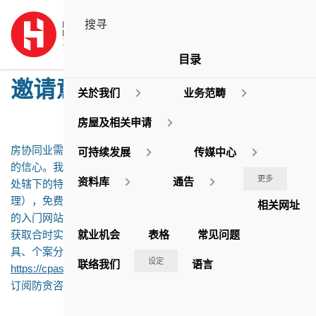
目录
邀请意向公告
关於我们
业务范畴
房屋及相关申请
房协同业需有一套良好的管治制度，以助维持公众对房协服务
可持续发展
传媒中心
的信心。我们为此推介防贪咨询服务。此为廉政公署防止贪污
更多
资料库
通告
处辖下的特设小组，专门就一般作业范畴（例如采购和人事管
理），免费提供适切和保密的建议。你可浏览该小组简便易用
相关网址
的入门网站 (
https://cpas.icac.hk/CN
)，查阅其服务详情，以及
就业机会
表格
常见问题
获取合时实用的防贪资源，例如员工行为守则、防贪指南及工
具、个案分析、防贪贴士和防贪警示。你亦可经连结
设定
联络我们
语言
https://cpas.icac.hk/CN/Form/Subscription_Form?cate_id=31
订阅防贪咨询服务的电子通讯，定期收取最新的防贪资讯。