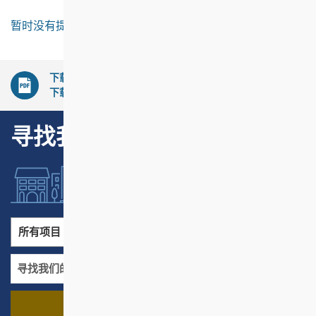
暂时没有提交意向书邀请。
下载的文件须以最新版本之Acrobat Reader来阅览，如需
下载此软件，请
点击这里
。
寻找我们的项目
所有项目
所有地区
寻找我们的项目