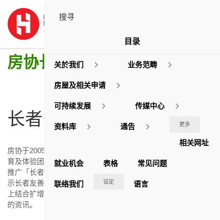
目录
房协长者安居资源中心及网站
关於我们
业务范畴
房屋及相关申请
可持续发展
传媒中心
长者安居资源中心
更多
资料库
通告
相关网址
房协于2005年开设全港首创的「长者安居资源中心」，透过教
育及体验团、培训计划、健康检查、专业咨询及研究，在社区
就业机会
表格
常见问题
推广「长者友善家居」。中心于2020年完成全面翻新，除了展
设定
示长者友善示范单位，更引入过百项乐龄科技产品及设备，加
联络我们
语言
上结合扩增实境 (AR) 和虚拟实境 (VR) 的游戏，提供居家安老
的资讯。