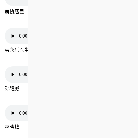
房协居民 - 何太
劳永乐医生
孙耀威
林晓峰