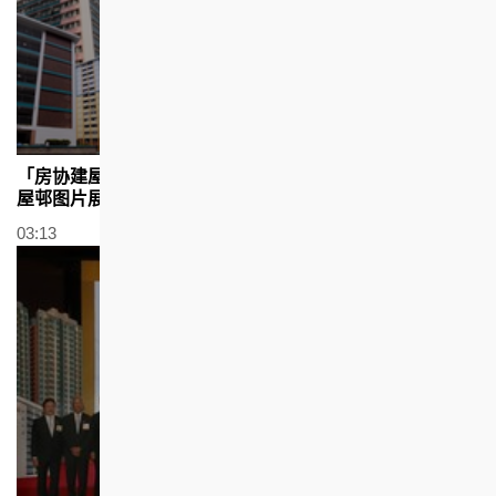
「房协建屋惠民七十年」回顾展、「旧香港掌故」分享会及
屋邨图片展 (广东话配以繁体字幕)
03:13