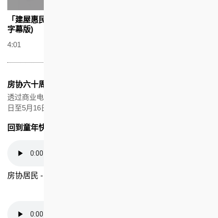
「建屋惠民六十年 优化生活创明天」短片 (2008年) (简体
字幕版)
4:01
房协六十周年电台推广节目 (2008年)
透过商业电台节目介绍房协六十年社会贡献，并于2008年4月7
日至5月16日播出。
回到童年快乐时代
房协居民 - Steven