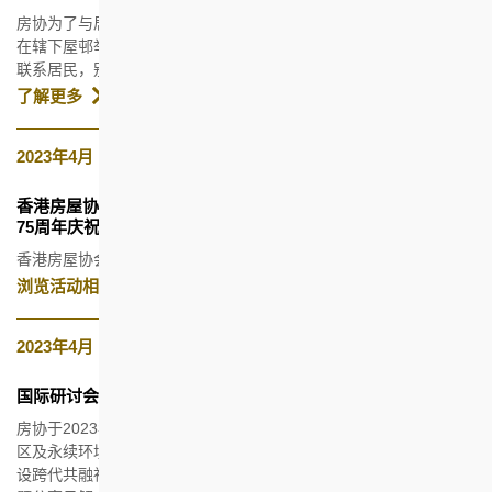
房协为了与居民及市民大众一同分享钻禧年的喜悦，特别於2023年
在辖下屋邨举办视觉艺术计划，在美化屋邨的公共空间之余，亦可
联系居民，别具意义。
了解更多
2023年4月
香港房屋协会
75周年庆祝酒会
香港房屋协会于2023年4月17日举行75周年庆祝酒会。
浏览活动相片及短片
2023年4月
国际研讨会
房协于2023年4月17日举办以「未来愿景：为跨代共融创造宜居社
区及永续环境」为主题的国际研讨会，邀请不同地区的专家，就建
设跨代共融社区、房屋创新丶以及环境丶社会丶管治（ESG）等议