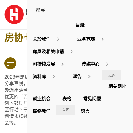
目录
房协七十五周年
关於我们
业务范畴
房屋及相关申请
可持续发展
传媒中心
更多
资料库
通告
2023年是房协成立75周年，为了与居民和其他持份者一同
分享喜悦，我们在年内以「创建宜居．永续共融」为主题举
相关网址
办连串活动。焦点活动包括为辖下屋邨租户及员工提供购物
优惠的「万家有礼迎钻禧」消费推广活动丶屋邨视觉艺术计
就业机会
表格
常见问题
划丶鼓励居民参与减碳行动的环境丶社会丶管治（ESG）社
区行动丶于全港不同地区举办的巡回展览丶有关为跨代共融
设定
联络我们
语言
创造永续社区之未来愿景的国际研讨会，以及75周年庆祝酒
会等。