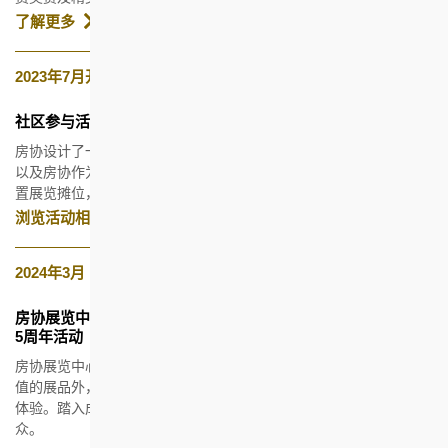
了解更多
2023年7月开始
社区参与活动
房协设计了一个教育桌上游戏，让年轻一代了解香港的房屋发展，
以及房协作为「房屋实验室」的角色。另外，房协更於香港书展设
置展览摊位，并会举办学校外展计划，鼓励公衆一同参与。
浏览活动相片及短片
2024年3月
房协展览中心
5周年活动
房协展览中心於2018年12月启用。除了展出房协的资讯及具历史价
值的展品外，更是香港房屋发展的教学平台，为本港学生提供学习
体验。踏入成立第5周年，展览中心将进行翻新，以全新面貌服务公
众。