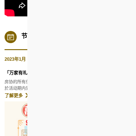
节目及活动
日
节
简
2023年1月
期
目
介
及
活
「万家有礼迎钻禧」
动
房协的所有住宅租户及员工获派发一套合共HK$100的「现金券」，
於活动期内到房协参与商户消费购物时使用。
（新闻稿）
了解更多