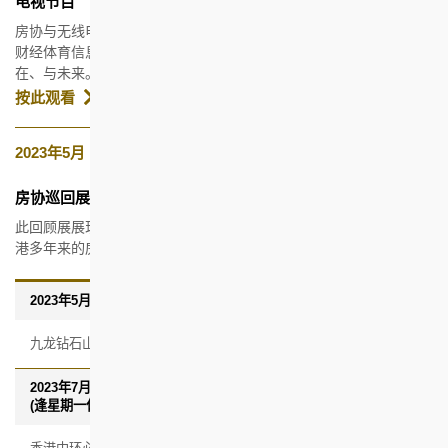
电视节目
房协与无线电视合作，于2023年4月，在无线电视翡翠台、新闻台、
财经体育信息台播出一连十集的短片，诉说房协75年来的过去、现
在、与未来。
按此观看
2023年5月 － 10月
房协巡回展览
此回顾展展现房协自1948年成立以来的不同房屋项目和工作，及香
港多年来的房屋发展。详情如下：
2023年5月30日至6月2日
日
期
地
九龙钻石山荷里活广场一楼明星广场
点
2023年7月19日至8月6日
(逢星期一休馆)