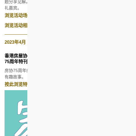
题分享见解。香港特别行政区政府财政司副司长黄伟纶先生担任主
礼嘉宾。
浏览活动场刊及演讲嘉宾讲义
浏览活动相片及短片
2023年4月
香港房屋协会
75周年特刊
房协75周年纪念特刊记载了75个与房协发展丶人物丶和未来有关的
有趣故事。
按此浏览特刊（只提供繁体中文版本）