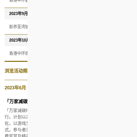
香港中环必列者士街2号香港新闻博览馆一楼
2023年9月11日至9月21日
新界荃湾愉景新城一楼中庭
2023年10月22日至10月29日
香港中环街市一楼活动场地
浏览活动照片及短片
2023年6月 – 12月
「万家减碳FUN奖赏」钻禧社区计划
「万家减碳FUN奖励」钻禧社区计划于2023年7月1日至12月31日进
行。计划以Zero2应用程序作平台，将参加者的日常绿色生活行数
化，以游戏交互方式鼓励旁边屋村居民开展健康和可持续的生活方
式。参与者只需完成各种减少碳任务，便可赚取积分，换领丰厚消
费奖赏及精美礼品！