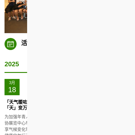
活动
2025
日期
节
简
目
介
3月
及
18
活
动
「天气暖咗 雨水多咗 有乜启示」气候变化主题活动｜细说
「天」变万化专家分享
为加强年青人的环保意识，香港天文台前助理台长梁荣武教授在房
协展览中心举办的「天气暖咗 雨水多咗 有乜启示」主题活动中，分
享气候变化带来的影响，以及人与自然如何和谐共存之道。另外，