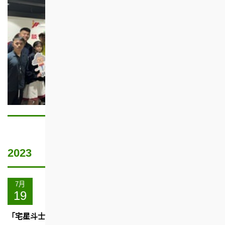
2023
日期
节
简
目
介
7月
及
19
活
动
「宅星斗士」桌上游戏体验活动及学校外展计划