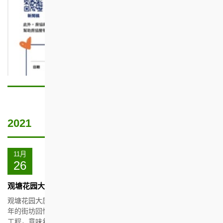
2021
日期
节
简
目
介
11月
及
26
活
动
观塘花园大厦时。地。人社区摄影比赛
观塘花园大厦是房协其中一条历史最悠久的出租屋邨，盛载着50多
年的街坊回忆及邻里故事。随着定安街安置屋邨项目陆续展开建筑
工程，意味着我们又进一步迈向观塘花园大厦二期的重建工作。际