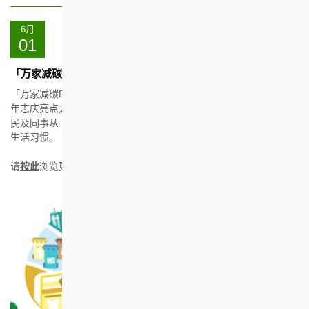
6月
01
「万家减碳FUN奖赏」钻禧社区计划
「万家减碳FUN奖赏」钻禧社区计划是香港房屋协会（房协）75周
年志庆亮点之一。活动以数码化科技将减碳行为量化，鼓励房协居
民及同事从「衣、食、住、行」生活细节入手，建立低碳及健康的
生活习惯。
请
按此
浏览更多详情。