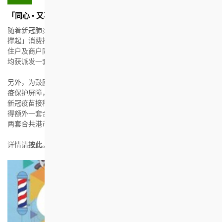
「同心 • 又再撑起」消费推广活动
随着新冠肺炎疫情渐趋稳定，香港房屋协会(房协)举办「同心 • 又再
撑起」消费推广活动，希望为带动本地经济复苏出一分力，让辖下
住户及商户同时受惠。所有名列于房协出租住宅单位租约上的成员
均获派发一套合共港币$100的现金券。
另外，为鼓励居民在健康情况适合下接种新冠疫苗，在社区建立防
疫保护屏障，消费更安心，受惠住户凡于8月31日或之前于香港完成
新冠疫苗接种，更可于9月初额外获得活动之现金券，接种一剂可获
得额外一套合共港币$100现金券，完成接种两剂疫苗则可获得额外
两套合共港币$200现金券。
详情请
按此
。