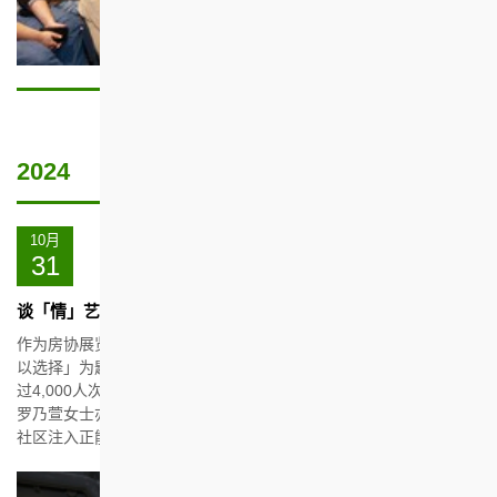
2024
日期
节
简
目
介
10月
及
31
活
动
谈「情」艺术主题活动闭幕礼暨讲座
作为房协展览中心翻新启用后的头炮活动，一连六个月的「快乐可
以选择」为题的插画展及谈「情」艺术创作坊已圆满举行。活动超
过4,000人次参与。精神健康咨询委员会委员及家庭发展基金总干事
罗乃萱女士亦获邀到场分享教养一个精神健康的孩子之道，期望为
社区注入正能量及培育年青人正向发展。