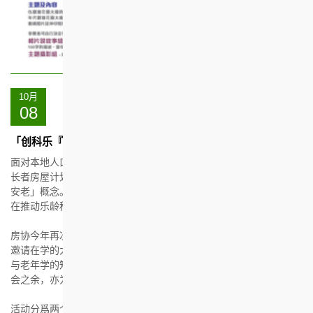
10月
08
「创科乐『耆』中」乐龄科技设计比赛 2021/22
面对本地人口老化，香港房屋协会（房协）于20多年前已开始推行
长者房屋计划，及后更在屋邨推出「乐得耆所」计划，提倡「居家
安老」概念。为让长者可拥有更自主及高质素的退休生活，房协亦
在推动乐龄科技上不遗余力。
房协今年再次举办乐龄科技设计比赛，并扩大大专学生组的范围，
邀请在学的大专及大学生一起参与，让更多青年人运用创意及科技
与老年学的知识，创造提升长者生活质素的产品，缔造长者友善社
会之余，亦为乐龄科技行业注入新动力。
活动分爲两个回合，参加队伍先透过不同活动了解比赛主题，并提