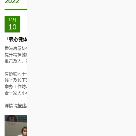
2022
日期
节
简
目
介
12月
及
10
活
动
「强心健体燃希望」社区关怀行动
香港房屋协会(“房协”)已展开「强心健体燃希望」社区关怀行动，以
提升精神健康为大前提，鼓励大众由自身开始，关注精神健康，再
推己及人，在新常态下齐齐建立一个正面和身心健康的生活。
房协联同十个伙伴机构，推出一系列涵盖个人、家庭及社区层面的
线上及线下活动，为辖下出租屋邨居民和社区提供精神健康资讯、
举办工作坊、探访长者并为他们检查身体及情绪状况，以及赞助适
合一家大小参加的健体培训班等。活动费用全免。
详情请
按此
。