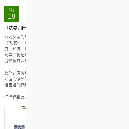
3月
18
「抗疫同行燃希望」社区关怀行动
面对反覆的疫情，是大家发挥同舟共济精神的时候。香港房屋协会
（“房协”） 已开展「抗疫同行燃希望」社区关怀行动，希望在抗
疫、经济、精神健康三方面为有需要的人士提供支援。房协奖学金
同学会将透过房协爱「里」 义工服务计划，致电慰问屋邨长者，并
提供抗疫资讯。
此外，房协与凝动香港体育基金及新生精神康复会合作，举办一系
列强心健体的活动，帮助房协屋邨居民及大众在面对疫情挑战及生
活困难时纾缓压力，保持身心健康。
详情请
按此
。