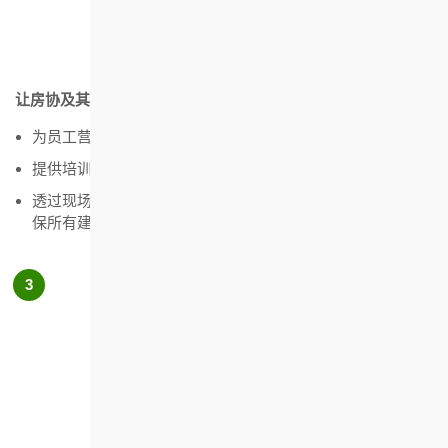
让房协及其供应链中的员工拥有体面工作环境
为员工营造良好的工作环境
提供培训计划助人才发展
透过现场审查和汇报，密切监察承建商的安全管理系统，确
保所有建筑工人的安全