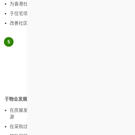
为香港社会提供可负担的房屋及相关服务
于住宅项目中应用绿色建筑设计，提升能源效益
改善社区及提升住户的环保意识
于物业发展和管理中，采取珍惜资源和负责任的采购方式
在房屋发展项目和日常营运中，减少消耗并尽量善用既有资
源
在采购过程中尽可能选择环保的产品和服务