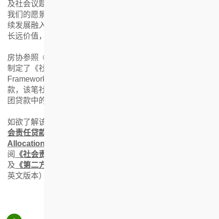
及社会议题时能作出贡献的六个可持续发展目标。透过调整
我们的愿景以配合联合国可持续发展目标，我们能够将可持
续发展融入公司核心业务的规划及日常营运之中，从而创造
长远价值，成为一个负责任的世界公民。
房协参照《社会责任贷款原则》（Social Loan Principles）
制定了《社会责任金融框架》（Social Finance
Framework），此框架用作规范房协30亿港元的社会责任贷
款，该笔社会责任贷款为房协于2024年签订的120亿港元银
团贷款中的重要组成部分。
如欲了解该社会责任贷款的资金用途分配详情，请参阅
《社
会责任贷款资金分配披露》（Social Financing Tranche
Allocation Disclosure）
。有关框架及第二方意见，请参
阅
《社会责任金融框架》（Social Finance Framework）
及
《第二方意见书》（Second-Party Opinion）
（只提供
英文版本）。