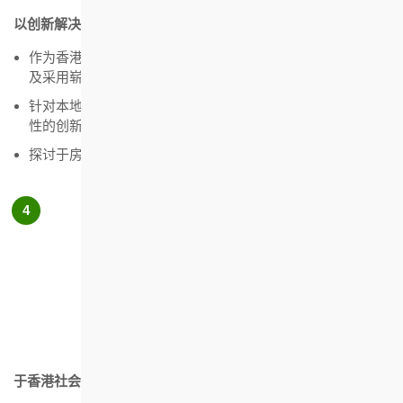
以创新解决方案为香港社会建设优质房屋
作为香港的「房屋实验室」，发展创新的房屋项目和服务，
及采用崭新的建筑方法
针对本地房屋政策中未能配合市民期望的范畴，试行具前瞻
性的创新解决方案
探讨于房屋项目中使用通用设计和无障碍设施的可行性
于香港社会提倡可持续发展及和谐社区