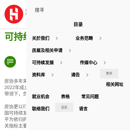
目录
可持续发展
关於我们
业务范畴
房屋及相关申请
可持续发展
传媒中心
更多
资料库
通告
房协多年来一直在各业务范畴推行可持续发展的措施，于
相关网址
2022年成立跨部门的可持续发展工作小组，在总监会议的
带领下，负责规划、协调及监督相关工作。
就业机会
表格
常见问题
房协更以行动响应全球可持续发展运动， 全力支持「联合
设定
联络我们
语言
国可持续发展目标」，就这个以人为本及以世界持续繁荣和
平为依归的蓝图作出贡献。虽然联合国可持续发展目标及相
关指标主要为国家发展而设，但房协识别了我们在处理环境