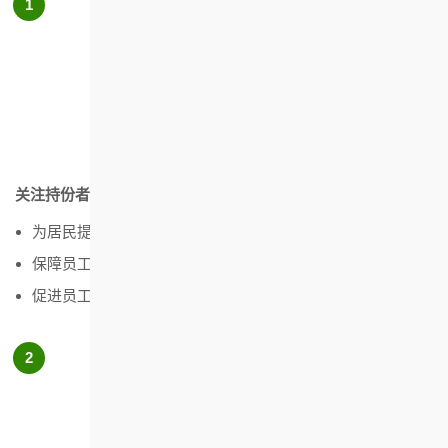
关注持份者的福祉，提倡健康的生活模式
为居民提供便捷的健康和社会服务设施
保障员工及承办商的职业安全与健康
促进员工在工作间的身心健康