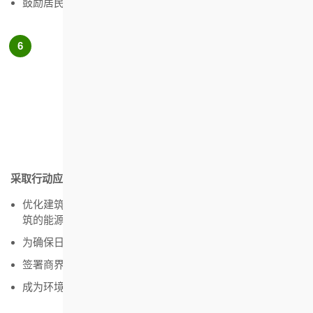
鼓励居民负责任地消费，减少废物和增加回收
采取行动应对气候变化及其影响
优化建筑的能源设计以减少碳排放，并投放资源提升现有建
筑的能源效益
为确保日常营运的能源效益，订立相应规范及指引
签署商界环保协会的「低碳约章」，设定减碳目标
成为环境局「碳中和 」的伙伴