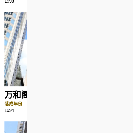
1998
土瓜湾
万和阁
落成年份
地区
1994
上环