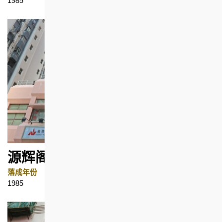
1985
坚尼地城
源辉阁
落成年份
地区
1985
西营盘