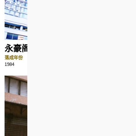
永豪阁(已拆卸)
落成年份
地区
1984
湾仔