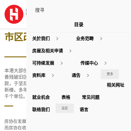
目录
市区改善计划
关於我们
业务范畴
房屋及相关申请
可持续发展
传媒中心
本港大部份市区楼宇建于3、40年代，并已急速老化。为改
更多
资料库
通告
善残破旧区居民的生活质素，房协于1974年获政府提供贷
款，于坚尼地城推出了第一个「市区改善计划」项目 — 美
相关网址
新楼。多年来，房协已完成30个不同规模的项目，提供逾5
千个单位。
就业机会
表格
常见问题
设定
联络我们
语言
房协在发展「市区改善计划」时，需要向政府缴付市值地价，
而房协在收购物业时，一方面需要以市价进行收购，另一方面