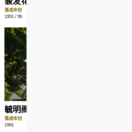
骏发花园
落成年份
地区
1991 / 95
油麻地
毓明阁
落成年份
地区
1991
西营盘