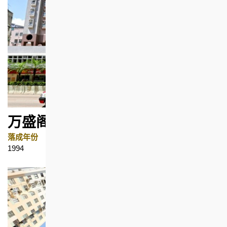
万盛阁
落成年份
地区
1994
深水埗