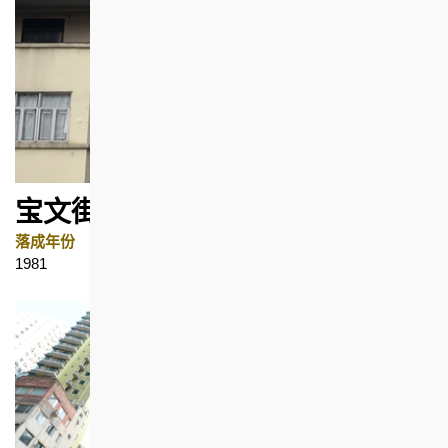
宝文街8号
落成年份
地区
1981
筲箕湾