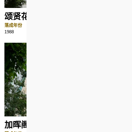
颂贤花园
落成年份
地区
1988
大角咀
加晖阁