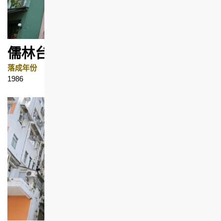
儒林台3号
落成年份
地区
1986
上环