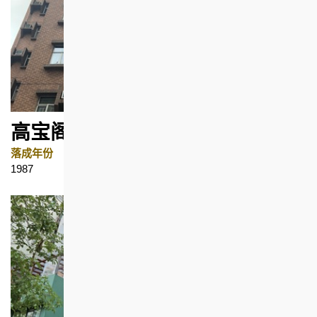
高宝阁
落成年份
地区
1987
鸭脷洲