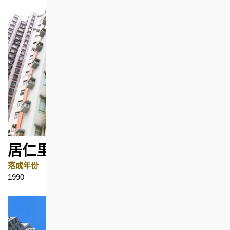
居仁里3号
落成年份
地区
1990
西营盘