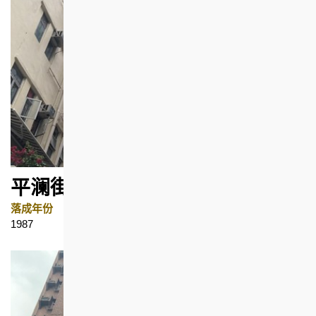
平澜街7号
落成年份
地区
1987
鸭脷洲