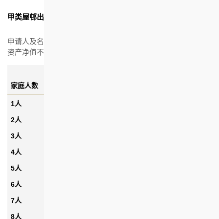
甲类屋邨出租单位入息及资产净值限额
申请人及名列申请书内的家庭成员（如有）的每月总入息及总
资产净值不得超逾下表所列的限额。该类限额会按年修订。
每月总入息限额
总资产净值限额*
家庭人数
(2026年4月1日生效)
(2026年4月1日生效)
1人
$13,230
$295,000
2人
$20,680
$400,000
3人
$25,870
$521,000
4人
$32,020
$608,000
5人
$40,150
$675,000
6人
$46,620
$731,000
7人
$51,400
$781,000
8人
$57,470
$816,000