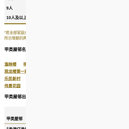
9人
$63,380
$904,000
10人及以上
$69,150
$974,000
*若全部家庭成员均为年满60岁或以上的长者，其总资产净值限额为上表
所示限额的两倍(2017年6月1日生效)。
甲类屋邨名称:
渔映楼
明华大厦第1期(重建)
励德邨
观龙楼第一期(第一座及第二座​​​​​​)​
观龙楼第二期(A座至F座)
乐民新村
家维邨
满乐大厦
祈德尊新邨
祖尧邨
伟景花园
乙明邨
茵怡花园
对面海邨
翠塘花园
甲类屋邨出租单位每月租金简介
每月租金 (港币)
甲类屋邨
(2024年10月1日起)
#