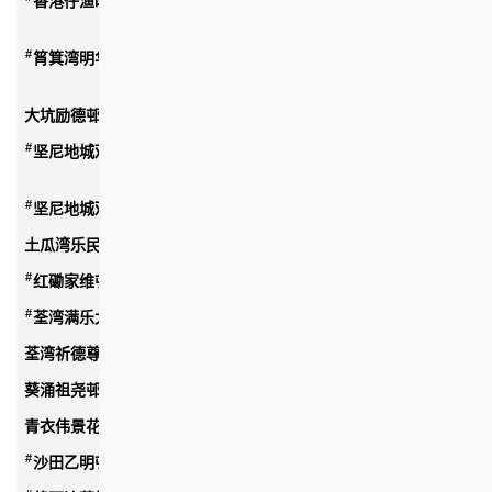
香港仔渔映楼
$2,281 至 $4,947
(不包括差饷)
#
筲箕湾明华大厦第1期(重建)
$3,392 至 $7,645
(不包括差饷)
大坑励德邨
$1,929 至 $3,736
#
坚尼地城观龙楼第一期(第一座及第二座)
$2,445 至 $6,095
(不包括差饷)
#
坚尼地城观龙楼第二期(A座至F座)
$1,709 至 $2,986
土瓜湾乐民新村
$1,636 至 $3,479
#
红磡家维邨
$1,947 至 $4,337
#
荃湾满乐大厦
$1,413 至 $2,537
荃湾祈德尊新邨
$3,379 至 $5,751
葵涌祖尧邨
$1,397 至 $4,312
青衣伟景花园
$3,352 至 $6,785
#
沙田乙明邨
$2,021 至 $4,143