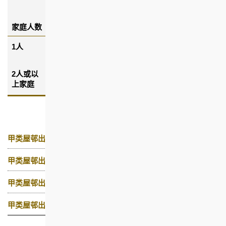
公屋申请有相应
登记日期，则必须以相应登
家庭人数
申请书编号
记日期计算)
1人
G1270422 /
在2011年1月31日或之前
U0257524或之前
2人或以
G1483313 /
在2023年1月31日或之前
上家庭
U0513901或之前
甲类屋邨出租单位申请表
甲类屋邨出租单位申请须知
甲类屋邨出租单位入息及资产净值限额
甲类屋邨出租单位每月租金简介