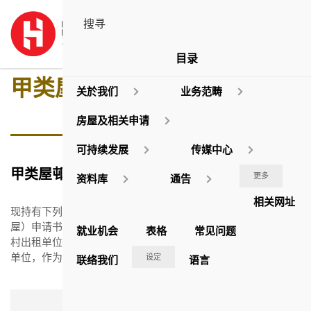
目录
甲类屋邨出租单位
关於我们
业务范畴
房屋及相关申请
可持续发展
传媒中心
甲类屋邨出租单位
更多
资料库
通告
相关网址
现持有下列有效香港房屋委员会（房委会）公共租住房屋（公
屋）申请书编号的人士，如符合香港房屋协会（房协）甲类屋
就业机会
表格
常见问题
村出租单位的申请资格，可申请轮候房协甲类屋村之空置出租
单位，作为房委会公屋申请者一个额外选择。
设定
联络我们
语言
登记或相应登记日期 (倘若