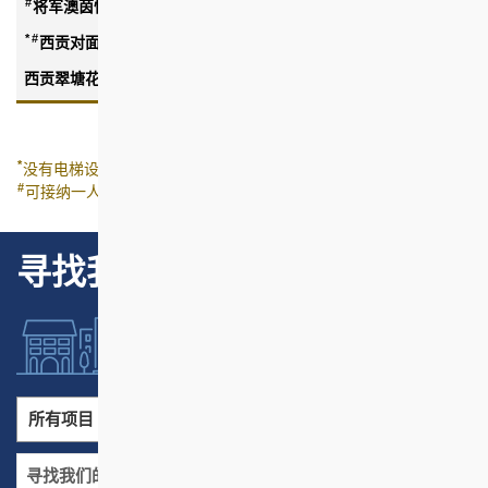
#
将军澳茵怡花园
$1,379 至 $3,495
*
#
西贡对面海邨
$1,119 至 $2,902
西贡翠塘花园
$2,120 至 $4,477
*
没有电梯设施
#
可接纳一人家庭申请
寻找我们的项目
所有项目
所有地区