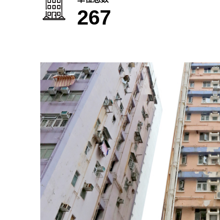
267
美新楼