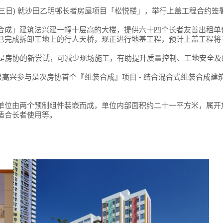
三日) 就沙田乙明邨长者房屋项目「松悦楼」，举行上盖工程合约签
合成」建筑法兴建一幢十层高的大楼，提供六十四个长者友善出租单
已完成拆卸工地上的行人天桥，现正进行地基工程，预计上盖工程将
是房协的新尝试，可减少现场施工，有助提升质量控制、工地安全及
很高兴参与是次房协首个
『
组装合成
』
项目 - 结合混合式组装合成
单位由两个预制组件装嵌而成，单位内部面积约二十一平方米，属开
适合长者使用等。