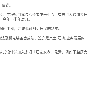
署仪式。
位。工程项目亦包括长者康乐中心、有盖行人通道及升
于今年下半年展开。
缩短工期，并减低对附近居民的影响。」
建筑法及机电装备合成法，这亦是其士(建筑)业务发展的一
放式设计并加入多项「居家安老」元素，例如于坐厕旁