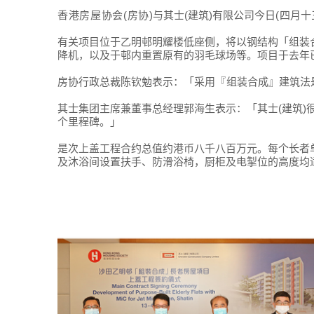
香港房屋协会
(
房协
)与其士(建筑)有限公司今日
(
四月十
有关项目位于乙明邨明耀楼低座侧，将以钢结构「组装
降机，以及于邨内重置原有的羽毛球场等。项目于去年
房协行政总裁陈钦勉表示：「采用
『
组装合成
』
建筑法
其士集团主席兼董事总经理郭海生表示：「其士(建筑)
个里程碑。」
是次上盖工程合约总值约港币八千八百万元。每个长者
及沐浴间设置扶手、防滑浴椅，厨柜及电掣位的高度均