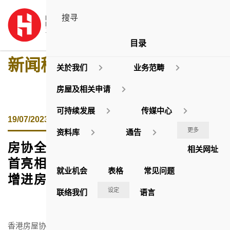
目录
新闻稿
关於我们
业务范畴
房屋及相关申请
可持续发展
传媒中心
19/07/2023
更多
资料库
通告
房协全新教育桌游「宅星斗士」书展
相关网址
首亮相
就业机会
表格
常见问题
增进房屋知识
促进跨代共融
设定
联络我们
语言
香港房屋协会(房协)于今日(七月十九日)揭幕的香港书展中，推