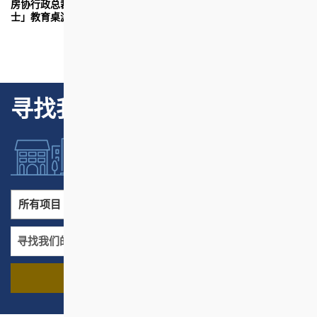
房协行政总裁陈钦勉(图中)与年轻人一起率先试玩「宅星斗
「
士」教育桌游，从游戏中学习香港房屋发展的知识。
详
廊
寻找我们的项目
所有项目
所有地区
寻找我们的项目
名称
地区