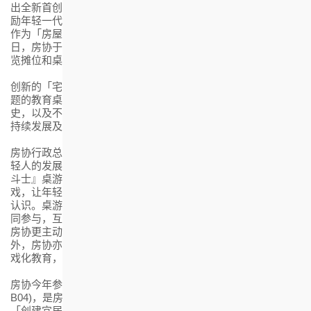
出全新首创的房协七十五周年教育桌上游戏「宅星斗士」，鼓
励年轻一代从游戏中学习香港房屋发展的知识，以及了解房协
作为「房屋实验室」的建屋里程碑。由即日起至七月二十五
日，房协于香港会议展览中心举办的「香港书展2023」设置展
览摊位和桌游体验区，让公众率先试玩。
创新的「宅星斗士」桌游是全港首个以香港房屋发展历程为主
题的教育桌游，由房协设计，图文并茂介绍房协出租屋邨的历
史，以及不同的房屋项目，并融入了香港房屋阶梯的知识、可
持续发展及跨代共融等元素。
房协行政总裁陈钦勉表示：「房协推动建屋使命传承，重视年
轻人的发展及兴趣，致力为房屋服务业界孕育生力军。『宅星
斗士』桌游是一个贴近年轻人兴趣，可透过学习于娱乐的游
戏，让年轻人加深对房屋阶梯及房协作为房屋实验室的了解和
认识。桌游亦特别采用长者友善的特大棋盘设计，鼓励长幼一
同参与，互相分享昔日房屋故事和生活点滴，促进跨代共融。
房协更主动邀请位于房协屋邨内的中小学师生到场试玩。另
外，房协亦会于新学年走入各区校园，透过『宅星斗士』的游
戏化教育，与中小学生直接互动。」
房协今年参加香港书展的摊位设于「儿童天地」(摊位3G-
B04)，是房协成立七十五周年的
社区参与活动
之一，同时推广
「创建宜居．永续共融」的主题。摊位设计以房协兴建的全港