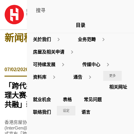
目录
新闻稿
关於我们
业务范畴
房屋及相关申请
可持续发展
传媒中心
07/02/2026
更多
资料库
通告
「跨代共融在房协」正式启动 暨房协伙
相关网址
理大赛马会社会创新设计院 开创「跨代
就业机会
表格
常见问题
共融」新篇章
设定
联络我们
语言
香港房屋协会(房协)今日(2月7日)举行「跨代共融在房协」
(InterGen@HS)启动礼暨乙明邨跨代共融游乐空间开幕典礼，正
式宣布「跨代共融」理念将贯穿房协的主要业务发展，为促进