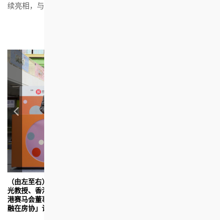
续亮相，与公众见面，一起推动跨代共融。
（由左至右）房协主席凌嘉勤教授、香港理工大学校长滕锦
房
光教授、香港特别行政区政府律政司副司长张国钧博士、香
「
港赛马会董事胡家骠及房协行政总裁陈钦勉一同为「跨代共
业
融在房协」计划揭幕。