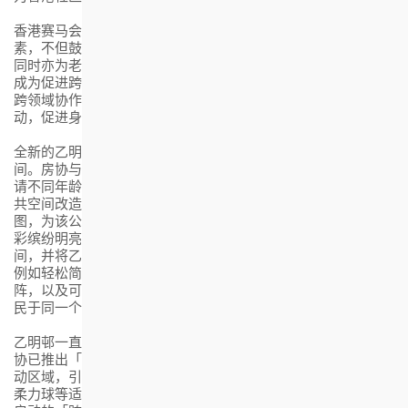
香港赛马会董事胡家骠表示：「新增的设施融合游戏与锻炼元
素，不但鼓励长者多做运动、积极参与社交，实践居家安老，
同时亦为老友记与小朋友提供更多互动的机会，展示了运动能
成为促进跨代互动、连系长者与社区的桥梁。马会将继续透过
跨领域协作，鼓励不同年龄层、背景及能力的市民参与体育活
动，促进身心健康，并借此凝聚社区。」
全新的乙明邨「跨代共融游乐空间」位于明耀楼对开的公共空
间。房协与理大赛马会社会创新设计院及非政府组织合作，邀
请不同年龄层居民分享他们对公共空间的愿景，为乙明邨的公
共空间改造及硬件装置提供意见，订立屋邨休憩空间设计蓝
图，为该公共空间进行大变身，经全新规划及设计后，成为色
彩缤纷明亮、集健体、游乐与社交功能于一身的跨代共融空
间，并将乙明邨的英文字JAT MIN化身成为部份运动健体设施，
例如轻松简单的手臂转动轮及漫步机，还有儿童弹跳床及绳网
阵，以及可以边踏单车边充电的健体单车等，鼓励不同年龄居
民于同一个地点一起游乐互动。
乙明邨一直是房协推动跨代共融的试点屋邨。早于2021年，房
协已推出「齐乐同行」计划，拨出公共空间设计成不同新兴运
动区域，引入北欧式健步径(Nordic Walk)、芬兰木棋(Molkky)及
柔力球等适合不同年龄层居民连系的健康游乐活动。是次全新