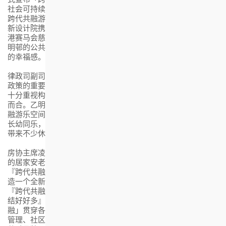
社会可持续发展揭开新一页。率先登场的全港首个专门设计的
跨代共融游乐空间，由房协与香港理工大学(理大)赛马会社会创
新设计院携手合作创造。理大赛马会社会创新设计院早前获香
港赛马会慈善信托基金捐助，支持游乐空间的设计，把沙田乙
明邨的公共空间全新规划成连系跨代的游乐好去处，提升居民
的幸福感。
律政司副司长张国钧博士主礼时表示：「房协是政府推展房屋
政策的重要合作伙伴，一直致力协助社会解决住屋问题。政府
十分重视构建『跨代共融』的社区，房协的理念亦与政府不谋
而合。乙明邨正是房协一个重要试点，打造全港首个『跨代共
融游乐空间』，把适合不同年龄层的健体设施融合起来，推动
长幼同乐，值得支持和推动，深信新的游乐空间，能够为居民
带来不少休闲乐趣。」
房协主席凌嘉勤教授表示：「房协近年将以往积极推动和实践
的居家安老理念，提升至建立跨代共融的居住环境和社区。
『跨代共融游乐空间』的诞生，不单是为乙明邨及周边社区缔
造一个全新及长、中、青、幼都适合玩乐的好去处，亦代表
『跨代共融在房协 』计划正式启动，而『多点点心思・跨代连
结好好多』就是当中的核心理念。房协会全方位将「跨代共
融」贯穿各个业务范畴，涵盖项目规划、屋邨改善项目、物业
管理、社区及长者服务，以至商业租务和建立房协独特的跨代