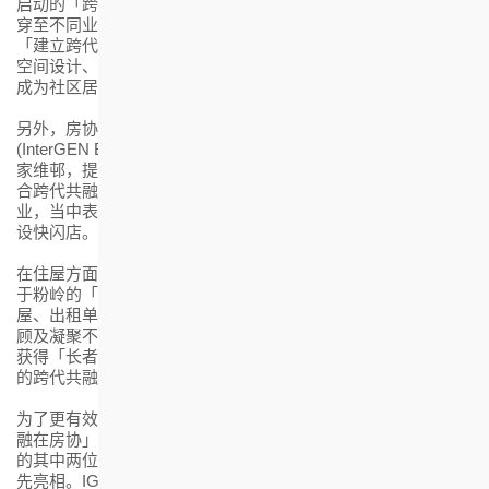
启动的「跨代共融在房协」计划，代表房协正式将跨代共融贯
穿至不同业务范畴。当中包括预计于2027年开幕全港首个以
「建立跨代生活圈」为主题的商场「启点」(KEyPoint)，将透过
空间设计、商户组合及多元化的活动，营造跨代同乐的氛围，
成为社区居民聚脚与交流的新地标。
另外，房协于去年推出的「跨代『商』连・青年创业计划」
(InterGEN Biz-net)，在辖下出租屋邨，包括北角健康村及红磡
家维邨，提供四间商舖予年轻人创业，鼓励他们将商业创意结
合跨代共融理念，实践创业梦想，并已于去年十一月陆续开
业，当中表现优秀的创业团队，日后更有机会进驻「启点」开
设快闪店。
在住屋方面，房协采用「综合发展模式」发展新项目，例如位
于粉岭的「乐岭都汇」专用安置屋邨项目，结合资助出售房
屋、出租单位及长者安居乐住屋，并设有商场及安老院舍，照
顾及凝聚不同年龄层的住屋与生活需要，去年更成为全港首个
获得「长者友善楼宇」认证的项目，实践「长、中、青、幼」
的跨代共融社区的好例证。
为了更有效传播「跨代共融」的讯息，房协特别设计「跨代共
融在房协」的三代同堂家庭(IG Family)吉祥物，六位家庭成员
的其中两位「嫲嫲」欢婶和「孙仔」乐乐亦于是次活动首次率
先亮相。IG Family成员将会于房协日后其他不同活动和计划陆