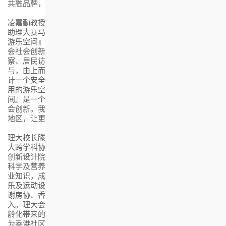
共融品牌，继续善用『房屋实验室』的角色。」
凌嘉勤教授续称：「衷心感谢香港赛马会慈善信托基金慷慨捐
助理大赛马会社会创新设计院，为房协乙明邨提供『跨代共融
游乐空间』的设计概念。2022至2024年期间，房协和理大赛马
会社会创新设计院，联同设计顾问和社福机构，透过实地观
察、居民访谈、共创工作坊等活动，邀请不同年龄层的居民参
与，由上而下有规划，由下而上有声音。大家一齐思考如何设
计一个安全、好玩、易用，让不同年龄和能力人士可以共同使
用的游乐空间。因此，全港首个专门设计的『跨代共融游乐空
间』是一个『共创设计』项目，及值得在香港更广泛推动的社
会创新。我期望业界可以此为参考，将跨代共融理念带到更多
地区，让更多香港市民受惠。」
理大校长滕锦光教授表示：「『跨代共融游乐空间』项目是理
大跨学科协作、推动创新实践的典范。项目由理大赛马会社会
创新设计院牵头，结合理大康复治疗科学系、护理学院、食品
科学及营养学系、设计学院及纳米3D混凝土打印研究中心的专
业知识，成功把研究成果转化为居民真正感受到、用得到的游
乐及运动设施，实践理大以科研造福社会的使命。在此再次感
谢房协、香港赛马会慈善信托基金及乙明邨居民的信任与投
入。理大会持续推动跨学科研、教育与实践，积极应对人口老
龄化带来的挑战，继续贡献自身的力量，与更多持份者携手，
为香港社区发展创造更多可能。」