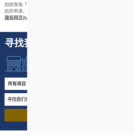
如欲查询「强制验楼资助计划」详情或有关2018年7月9日或之
后的申请，请致电热线(852) 3188 1188 向市建局查询或浏览
市
建局网页(http://www.ura.org.hk)
。
寻找我们的项目
所有项目
所有地区
寻找我们的项目
名称
地区