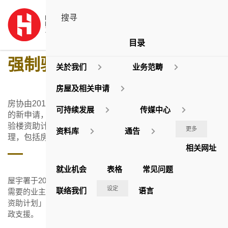
目录
强制验楼资助计划
关於我们
业务范畴
房屋及相关申请
房协由2018年7月9日起，停止接受「强制验楼资助计划」
可持续发展
传媒中心
的新申请，但会继续跟进在此日期前已收到的个案。「强制
验楼资助计划」由同日起由市区重建局(市建局)全面负责处
更多
资料库
通告
理，包括房协原先服务的地区。
相关网址
就业机会
表格
常见问题
屋宇署于2012年6月30日开始实施「
强制验楼计划
」。为协助有
设定
联络我们
语言
需要的业主履行法例的要求，房协联同市建局推出「强制验楼
资助计划」，于2012年10月起接受申请，向合资格业主提供财
政支援。