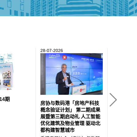
协会网页
28-07-2026
29-06-2026
房协荣获优
14期
三奖项 以
房协与数码港「房地产科技
新 构建可
概念验证计划」 第二期成果
展暨第三期启动礼 人工智能
香港房屋协
优化建筑及物业管理 驱动北
建筑业界盛
都构建智慧城市
2026」中