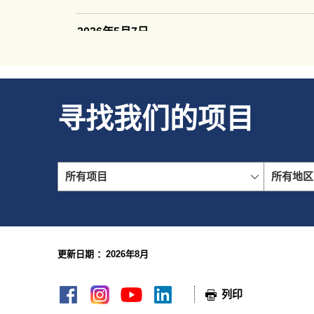
2026年5月7日
房协于「Build4Asia Awards」 勇夺顶尖殊荣「Excell
展区项目的组装合成多功能办公室「协3箱」及其住宅发展项目，亦囊括
奖、「 Commercial Project」金奖及「Public Vote 
2026年4月23日
寻找我们的项目
房协祖尧邨获食物环境卫生署颁发「卓越灭鼠伙伴银奖
2026年3月30日
房协 2024/25年度年报于美国评选机构 MerComm, In
所有项目
所有地区
刷：社会及公共责任」荣誉奖及「年报—网上版：非牟
2026年3月26日
房协获香港提升快乐指数基金主办的「开心工作间」计划
更新日期 ：2026年8月
网页指南
2026年3月20日
房协于香港01主办的「01企业金勋大奖」中，获得「
列印