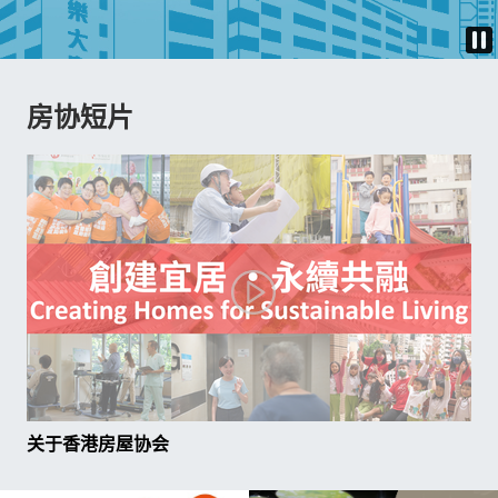
房协短片
29-04-2026
20-03-2
质建筑大奖2026
房协动态 - 第113期
人为本结合智慧创
房协物
持续共融社区
夺多项
会（房协）近日于
香港房
关于香港房屋协会
事「优质建筑大奖
居民提
荣获三项殊荣。其
理服务