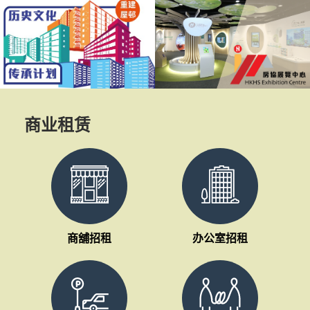
塘安达臣道R2-4
界肯定
盘率先引入的组装
租屋邨
C）多功能协作中心
在香港
E.智安基地」，勇夺
设施管理
物」类别最高荣誉
奖项。
大奖」。此外，位
诉专员公
发展区项目地盘的
专员嘉
协3箱」及粉岭专用
员奖」
商业租赁
乐岭都汇」亦分别
奖」，充分肯定房
划及发展的卓越表
商舖招租
办公室招租