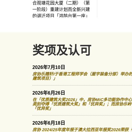
合观塘花园大厦（二期）（第
一阶段）重建计划而全新兴建
的调迁项目「鸿鹄台第一座」
经已落成，居民亦开始陆续入
伙。日前，房协总监（物业管
理）潘源舫先后探访「鸿鹄台
第一座」的住户杜先生及任先
奖项及认可
生，并一起参观新单位和大厦
的配套设施。
2026年7月10日
房协乐翘轩I于香港工程师学会（屋宇装备分部）举办的
建筑项目）」
2026年6月26日
在「优质建筑大奖2026」中，房协MiC多功能协作中心
类别夺得「优质建筑大奖」和「优异奖」；而房协乐岭
「优异奖」
2026年6月18日
房协 2024/25年度年报于澳大拉西亚年报奖2026