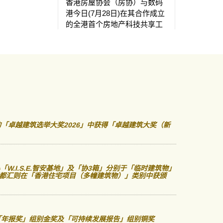
中，房协于观
香港房屋协会（房协）与数码
用地项目地
港今日(7月28日)在其合作成立
合成（Mi
的全港首个房地产科技共享工
「W.I.S.
作室 Smart-Space PropTech举
「临时建筑
行活动，庆祝「房地产科技概
「优质建筑
念验证计划」（概念验证计
于古洞北新
划）第二期圆满完成，并展示
同类设施「
十四间初创企业过去十八个月
安置屋邨「
的研发成果。第三批共十一间
荣获「优异
初创企业亦正式进驻共享工作
协在项目规
室，展开新一轮概念验证及测
现。
试工作。计划自推出以来，已
「卓越建筑选举大奖2026」中获得「卓越建筑大奖（新
有约四十间初创企业参与，部
分创新方案更已陆续落地应
用，推动房地产科技发展及北
部都会区创科生态圈建设。
「W.I.S.E.智安基地」及「协3箱」分别于「临时建筑物」
都汇则在「香港住宅项目（多幢建筑物）」类别中获颁
荣获「年报奖」组别金奖及「可持续发展报告」组别铜奖